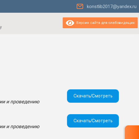
konstlib2017@yandex.ru
Версия сайта для слабовидящих
у
Скачать/Смотреть
ции и проведению
Скачать/Смотреть
ции и проведению