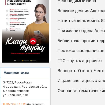
Непобедимый Иван
Великие деяния Алексан
На пятый день войны. 80
Три жизни ордена Алек
Библиотека против те
Протокол заседания ан
ГТО – путь к здоровью
Верность. Отвага. Чест
Наши контакты
И даже снег здесь ста
347252, Российская
Федерация, Ростовская обл.,
Основные тематические
г. Константиновск,
ул. Калинина, 118
8 (86393) 6-10-33
(библиотека)