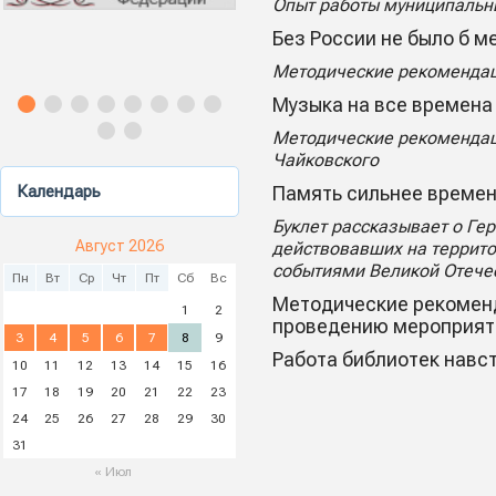
Опыт работы муниципальн
Без России не было б 
Методические рекомендаци
Музыка на все времена
Методические рекомендаци
Чайковского
Календарь
Память сильнее време
Буклет рассказывает о Ге
Август 2026
действовавших на террито
событиями Великой Отечес
Пн
Вт
Ср
Чт
Пт
Сб
Вс
Методические рекоменд
1
2
проведению мероприяти
3
4
5
6
7
8
9
Работа библиотек навс
10
11
12
13
14
15
16
17
18
19
20
21
22
23
24
25
26
27
28
29
30
31
« Июл