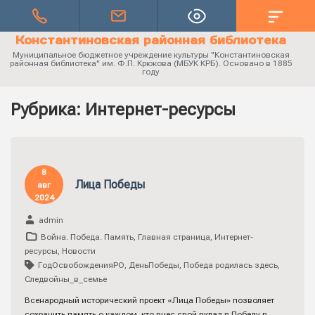
Константиновская районная библиотека
Муниципальное бюджетное учреждение культуры "Константиновская
районная библиотека" им. Ф.П. Крюкова (МБУК КРБ). Основано в 1885
году
Рубрика:
Интернет-ресурсы
8
Лица Победы
авг
2024
admin
Война. Победа. Память
,
Главная страница
,
Интернет-
ресурсы
,
Новости
ГодОсвобожденияРО
,
ДеньПобеды
,
Победа родилась здесь
,
Следвойны_в_семье
Всенародный исторический проект «Лица Победы» позволяет
сохранить память о каждом, кто внес свой вклад в Победу в