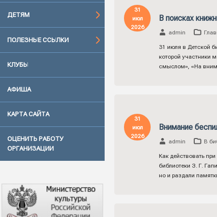
31
ДЕТЯМ
В поисках книж
июл
2026
admin
Глав
ПОЛЕЗНЫЕ ССЫЛКИ
31 июля в Детской б
которой участники м
КЛУБЫ
смыслом», «На внима
АФИША
КАРТА САЙТА
31
Внимание бесп
июл
2026
ОЦЕНИТЬ РАБОТУ
admin
В би
ОРГАНИЗАЦИИ
Как действовать при
библиотеки З. Г. Га
но и раздали памятк