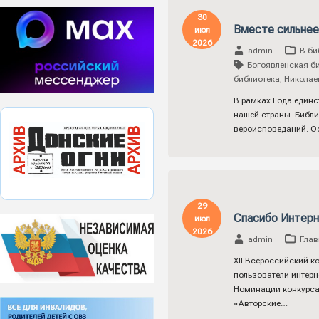
30
Вместе сильнее
июл
2026
admin
В би
Богоявленская б
библиотека
,
Николае
В рамках Года единс
нашей страны. Библи
вероисповеданий. О
29
Спасибо Интерн
июл
2026
admin
Глав
XII Всероссийский к
пользователи интерн
Номинации конкурса:
«Авторские…