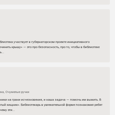
иблиотека участвует в губернаторском проекте инициативного
чинить крышу» — это про безопасность, про то, чтобы в библиотеке
ть…
ека
,
Очумелые ручки
щники на грани исчезновения, и наша задача — помочь им выжить. В
тый хищник». Библиотекарь в увлекательной форме познакомил ребят
очему эти…