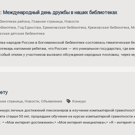
: Международный день дружбы в наших библиотеках
блиотеках района
,
Главная страница
,
Новости
иблиотека
,
Год Единства
,
Ермиловская библиотека
,
Крюковская библиотека
,
М
вская детская библиотека
тва народов России в Богоявленской библиотеке состоялась тематическая б
отекарь напомнил ребятам, что Россия — это уникальное государство, где век
собый отклик у участников вызвало обсуждение народных пословиц: через м
ету
ная страница
,
Новости
,
Объявления
Конкурс
онкурс личных достижений пенсионеров в изучении компьютерной грамотности
ета старше 50 лет, прошедшие обучение на курсах компьютерной грамотности 
 • «Мои интернет-достижения»;• «Моя интернет-инициатива»;• «Я – интернет-