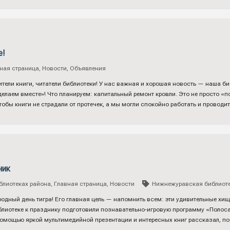
е!
ная страница
,
Новости
,
Объявления
ители книги, читатели библиотеки! У нас важная и хорошая новость — наша б
лаем вместе»! Что планируем: капитальный ремонт кровли. Это не просто «по
чтобы книги не страдали от протечек, а мы могли спокойно работать и проводи
ник
блиотеках района
,
Главная страница
,
Новости
Нижнежуравская библиот
дный день тигра! Его главная цель — напомнить всем: эти удивительные хи
лиотеке к празднику подготовили познавательно‑игровую программу «Полоса
помощью яркой мультимедийной презентации и интересных книг рассказал, п