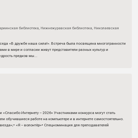
ариинская библиотека
,
Нижнежуравская библиотека
,
Николаевская
еседа «В дружбе наша сила!». Встреча была посвящена многогранности
ами в мире и согласии живут представители разных культур и
удрость предков мы…
 «Спасибо Интернету – 2026» Участниками конкурса могут стать
или обучившиеся работе на компьютере и в интернете самостоятельно.
звезда»;• «Я – волонтёр»• Спецноминация для преподавателей