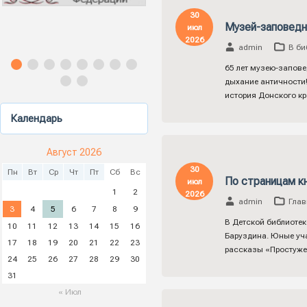
30
Музей-заповедн
июл
2026
admin
В би
65 лет музею‑запове
дыхание античности!
история Донского кр
Календарь
Август 2026
30
Пн
Вт
Ср
Чт
Пт
Сб
Вс
По страницам к
июл
1
2
2026
admin
Глав
3
4
5
6
7
8
9
В Детской библиотек
10
11
12
13
14
15
16
Баруздина. Юные уча
17
18
19
20
21
22
23
рассказы «Простужен
24
25
26
27
28
29
30
31
« Июл