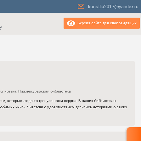
konstlib2017@yandex.ru
Версия сайта для слабовидящих
у
блиотека
,
Нижнежуравская библиотека
м, которые когда-то тронули наши сердца. В наших библиотеках
юбимых книг». Читатели с удовольствием делились историями о своих