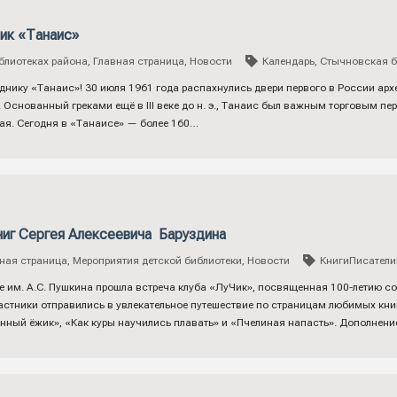
ик «Танаис»
блиотеках района
,
Главная страница
,
Новости
Календарь
,
Стычновская б
днику «Танаис»! 30 июля 1961 года распахнулись двери первого в России арх
 Основанный греками ещё в III веке до н. э., Танаис был важным торговым пе
ая. Сегодня в «Танаисе» — более 160…
ниг Сергея Алексеевича Баруздина
ная страница
,
Мероприятия детской библиотеки
,
Новости
КнигиПисател
е им. А.С. Пушкина прошла встреча клуба «ЛуЧик», посвященная 100-летию с
стники отправились в увлекательное путешествие по страницам любимых книг
ный ёжик», «Как куры научились плавать» и «Пчелиная напасть». Дополнени