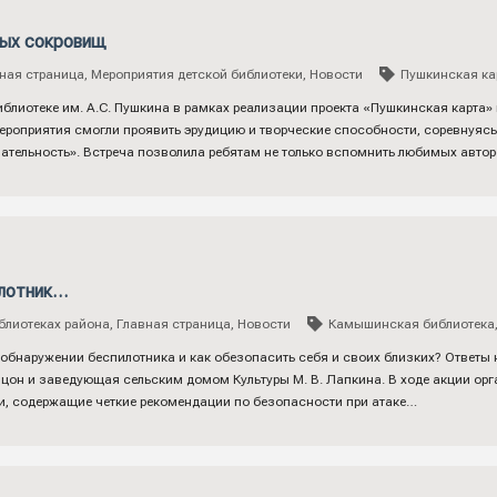
ных сокровищ
ная страница
,
Мероприятия детской библиотеки
,
Новости
Пушкинская ка
иблиотеке им. А.С. Пушкина в рамках реализации проекта «Пушкинская карта»
ероприятия смогли проявить эрудицию и творческие способности, соревнуясь
тельность». Встреча позволила ребятам не только вспомнить любимых автор
илотник…
блиотеках района
,
Главная страница
,
Новости
Камышинская библиотека
 обнаружении беспилотника и как обезопасить себя и своих близких? Ответ
пицон и заведующая сельским домом Культуры М. В. Лапкина. В ходе акции ор
и, содержащие четкие рекомендации по безопасности при атаке…