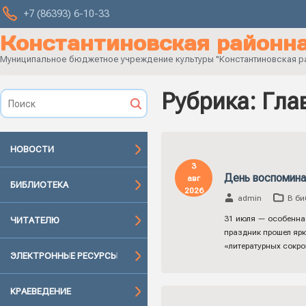
+7 (86393) 6-10-33
Константиновская районна
Муниципальное бюджетное учреждение культуры "Константиновская рай
Рубрика:
Гла
НОВОСТИ
3
День воспомина
авг
БИБЛИОТЕКА
2026
admin
В би
31 июля — особенная
ЧИТАТЕЛЮ
праздник прошел ярк
«литературных сокро
ЭЛЕКТРОННЫЕ РЕСУРСЫ
КРАЕВЕДЕНИЕ