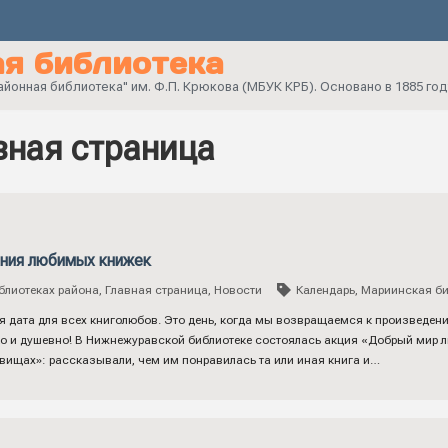
я библиотека
онная библиотека" им. Ф.П. Крюкова (МБУК КРБ). Основано в 1885 год
вная страница
ния любимых книжек
блиотеках района
,
Главная страница
,
Новости
Календарь
,
Мариинская би
 дата для всех книголюбов. Это день, когда мы возвращаемся к произведения
о и душевно! В Нижнежуравской библиотеке состоялась акция «Добрый мир л
вищах»: рассказывали, чем им понравилась та или иная книга и…