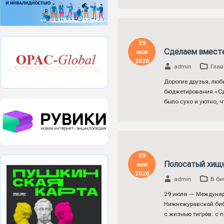
29
Сделаем вмест
июл
2026
admin
Глав
Дорогие друзья, люб
бюджетирования «Сде
было сухо и уютно, 
29
Полосатый хищ
июл
2026
admin
В би
29 июля — Междунаро
Нижнежуравской биб
с жизнью тигров: с 