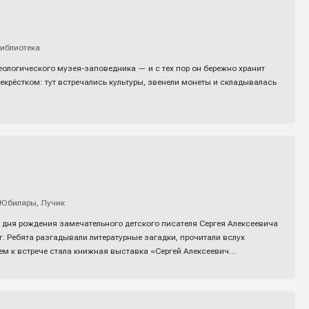
иблиотека
еологического музея‑заповедника — и с тех пор он бережно хранит
рекрёстком: тут встречались культуры, звенели монеты и складывалась
иЮбиляры
,
Лучик
о дня рождения замечательного детского писателя Сергея Алексеевича
. Ребята разгадывали литературные загадки, прочитали вслух
ем к встрече стала книжная выставка «Сергей Алексеевич…