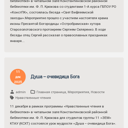
библиотеке» в читальном зале Константиновской районной
библиотеки им. Ф. П. Крюкова со студентами 1-А курса ГБПОУ РО
«КонстПК», состоялась беседа «Свет Вифлеемской
звезды».Мероприятие прошло с участием настоятеля храма
иконы Пресвятой Богородицы «Остробрамская» хутора
Старозолотовского протоиреем Сергием Скляренко. В ходе
беседы отец Сергий рассказал о православных праздниках
января…
11
Душа – очевидица Бога
дек
2025
admin
Главная страница
,
Мероприятия
,
Новости
Нравственные чтения
11 декабря в рамках программы «Нравственные чтения в
библиотеке» в читальном зале Константиновской районной
библиотеки им. Ф. П. Крюкова для студентов группы 11 «ЗЕМ»
КТАУ (КСХТ) состоялся урок мудрости «Душа – очевидица Бога».