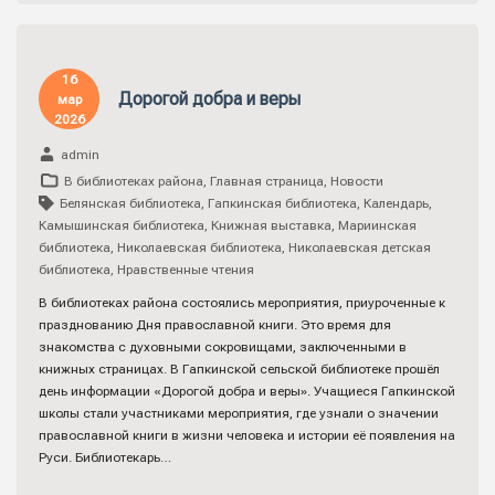
16
Дорогой добра и веры
мар
2026
admin
В библиотеках района
,
Главная страница
,
Новости
Белянская библиотека
,
Гапкинская библиотека
,
Календарь
,
Камышинская библиотека
,
Книжная выставка
,
Мариинская
библиотека
,
Николаевская библиотека
,
Николаевская детская
библиотека
,
Нравственные чтения
В библиотеках района состоялись мероприятия, приуроченные к
празднованию Дня православной книги. Это время для
знакомства с духовными сокровищами, заключенными в
книжных страницах. В Гапкинской сельской библиотеке прошёл
день информации «Дорогой добра и веры». Учащиеся Гапкинской
школы стали участниками мероприятия, где узнали о значении
православной книги в жизни человека и истории её появления на
Руси. Библиотекарь…