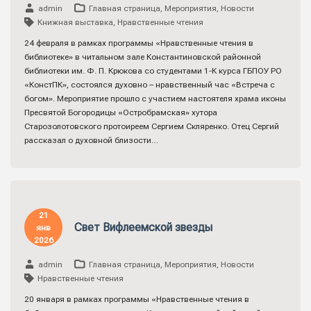
admin
Главная страница
,
Мероприятия
,
Новости
Книжная выставка
,
Нравственные чтения
24 февраля в рамках программы «Нравственные чтения в
библиотеке» в читальном зале Константиновской районной
библиотеки им. Ф. П. Крюкова со студентами 1-К курса ГБПОУ РО
«КонстПК», состоялся духовно – нравственный час «Встреча с
богом». Мероприятие прошло с участием настоятеля храма иконы
Пресвятой Богородицы «Остробрамская» хутора
Старозолотовского протоиреем Сергием Скляренко. Отец Сергий
рассказал о духовной близости…
21
Свет Вифлеемской звезды
янв
2026
admin
Главная страница
,
Мероприятия
,
Новости
Нравственные чтения
20 января в рамках программы «Нравственные чтения в