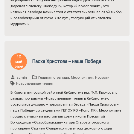
мероприятия послужил интересный видео-урок «Для чего Бог
Даровал Человеку Свободу ?», который помог понять, что
истинная свобода начинается с ответственности за свой выбор
и освобождения от греха. Это путь, требующий от человека
мудрости и…
12
Пасха Христова – наша Победа
май
2026
admin
Главная страница
,
Мероприятия
,
Новости
Нравственные чтения
В Константиновской районной библиотеке им. Ф.П. Крюкова, в
рамках программы «Нравственные чтения в библиотеке»,
состоялась духовно – нравственная беседа «Пасха Христова –
наша Победа» со студентами ГБПОУ РО «КонстПК». Мероприятие
прошло с участием настоятеля храма иконы Пресвятой
Богородицы «Остробрамская» хутора Старозолотовского
протоиреем Сергием Скляренко и регентом церковного хора