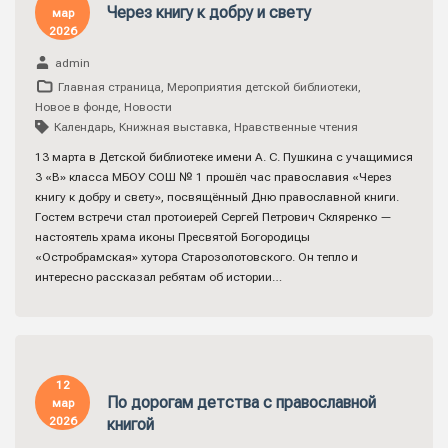
Через книгу к добру и свету
мар
2026
admin
Главная страница
,
Мероприятия детской библиотеки
,
Новое в фонде
,
Новости
Календарь
,
Книжная выставка
,
Нравственные чтения
13 марта в Детской библиотеке имени А. С. Пушкина с учащимися
3 «В» класса МБОУ СОШ № 1 прошёл час православия «Через
книгу к добру и свету», посвящённый Дню православной книги.
Гостем встречи стал протоиерей Сергей Петрович Скляренко —
настоятель храма иконы Пресвятой Богородицы
«Остробрамская» хутора Старозолотовского. Он тепло и
интересно рассказал ребятам об истории…
12
По дорогам детства с православной
мар
2026
книгой