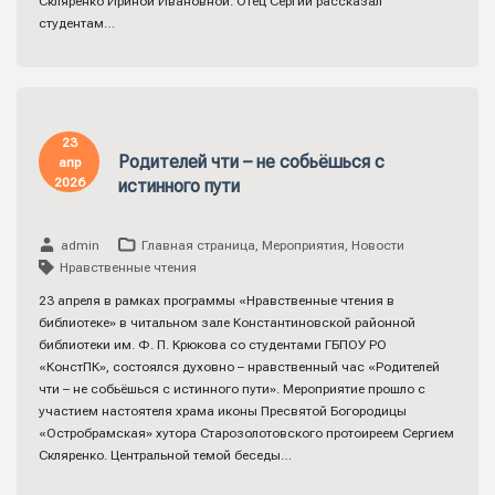
Скляренко Ириной Ивановной. Отец Сергий рассказал
студентам…
23
Родителей чти – не собьёшься с
апр
2026
истинного пути
admin
Главная страница
,
Мероприятия
,
Новости
Нравственные чтения
23 апреля в рамках программы «Нравственные чтения в
библиотеке» в читальном зале Константиновской районной
библиотеки им. Ф. П. Крюкова со студентами ГБПОУ РО
«КонстПК», состоялся духовно – нравственный час «Родителей
чти – не собьёшься с истинного пути». Мероприятие прошло с
участием настоятеля храма иконы Пресвятой Богородицы
«Остробрамская» хутора Старозолотовского протоиреем Сергием
Скляренко. Центральной темой беседы…