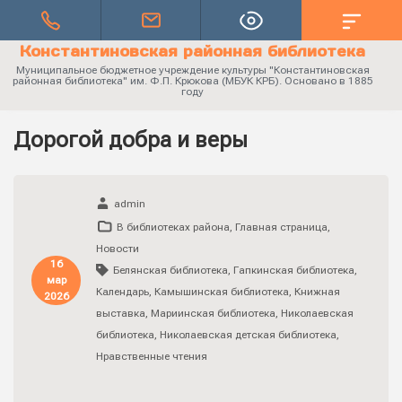
Константиновская районная библиотека
Муниципальное бюджетное учреждение культуры "Константиновская
районная библиотека" им. Ф.П. Крюкова (МБУК КРБ). Основано в 1885
году
Дорогой добра и веры
admin
В библиотеках района
,
Главная страница
,
Новости
16
Белянская библиотека
,
Гапкинская библиотека
,
мар
Календарь
,
Камышинская библиотека
,
Книжная
2026
выставка
,
Мариинская библиотека
,
Николаевская
библиотека
,
Николаевская детская библиотека
,
Нравственные чтения