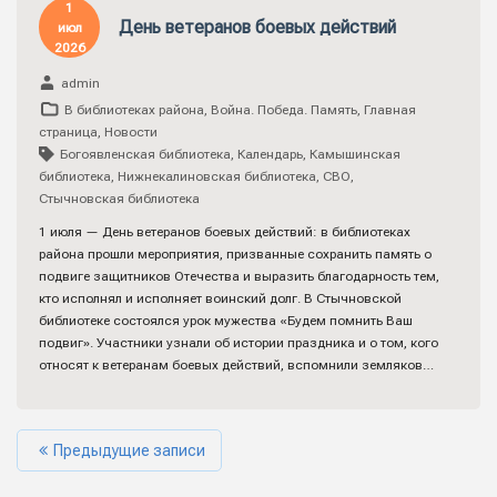
1
День ветеранов боевых действий
июл
2026
admin
В библиотеках района
,
Война. Победа. Память
,
Главная
страница
,
Новости
Богоявленская библиотека
,
Календарь
,
Камышинская
библиотека
,
Нижнекалиновская библиотека
,
СВО
,
Стычновская библиотека
1 июля — День ветеранов боевых действий: в библиотеках
района прошли мероприятия, призванные сохранить память о
подвиге защитников Отечества и выразить благодарность тем,
кто исполнял и исполняет воинский долг. В Стычновской
библиотеке состоялся урок мужества «Будем помнить Ваш
подвиг». Участники узнали об истории праздника и о том, кого
относят к ветеранам боевых действий, вспомнили земляков…
Предыдущие записи