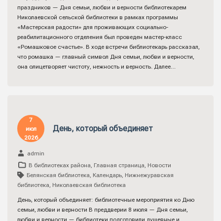
праздников — Дня семьи, любви и верности библиотекарем
Николаевской сельской библиотеки в рамках программы
«Мастерская радости» для проживающих социально-
реабилитационного отделения был проведен мастер-класс
«Ромашковое счастье». В ходе встречи библиотекарь рассказал,
что ромашка — главный символ Дня семьи, любви и верности,
она олицетворяет чистоту, нежность и верность. Далее…
7
День, который объединяет
июл
2026
admin
В библиотеках района
,
Главная страница
,
Новости
Белянская библиотека
,
Календарь
,
Нижнежуравская
библиотека
,
Николаевская библиотека
День, который объединяет: библиотечные мероприятия ко Дню
семьи, любви и верности В преддверии 8 июля — Дня семьи,
любви и верности — библиотеки подготовили душевные и