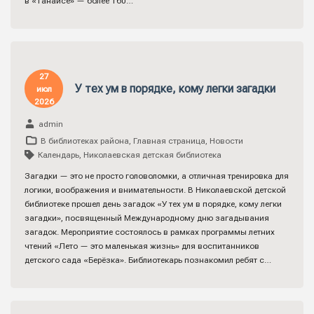
в «Танаисе» — более 160…
27
У тех ум в порядке, кому легки загадки
июл
2026
admin
В библиотеках района
,
Главная страница
,
Новости
Календарь
,
Николаевская детская библиотека
Загадки — это не просто головоломки, а отличная тренировка для
логики, воображения и внимательности. В Николаевской детской
библиотеке прошел день загадок «У тех ум в порядке, кому легки
загадки», посвященный Международному дню загадывания
загадок. Мероприятие состоялось в рамках программы летних
чтений «Лето — это маленькая жизнь» для воспитанников
детского сада «Берёзка». Библиотекарь познакомил ребят с…