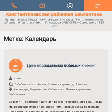
Константиновская районная библиотека
Муниципальное бюджетное учреждение культуры "Константиновская
районная библиотека" им. Ф.П. Крюкова (МБУК КРБ). Основано в 1885
году
Метка:
Календарь
3
День воспоминания любимых книжек
авг
2026
admin
В библиотеках района
,
Главная страница
,
Новости
Календарь
,
Мариинская библиотека
,
Нижнежуравская
библиотека
31 июля — особенная дата для всех книголюбов. Это день, когда
мы возвращаемся к произведениям, которые когда-то тронули
наши сердца. В наших библиотеках праздник прошел ярко и