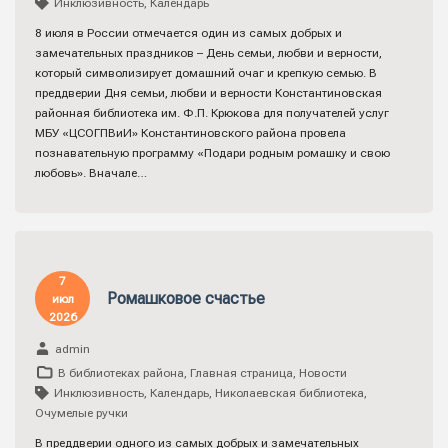
Инклюзивность
,
Календарь
8 июля в России отмечается один из самых добрых и
замечательных праздников – День семьи, любви и верности,
который символизирует домашний очаг и крепкую семью. В
преддверии Дня семьи, любви и верности Константиновская
районная библиотека им. Ф.П. Крюкова для получателей услуг
МБУ «ЦСОГПВиИ» Константиновского района провела
познавательную программу «Подари родным ромашку и свою
любовь». Вначале…
7
Ромашковое счастье
июл
2026
admin
В библиотеках района
,
Главная страница
,
Новости
Инклюзивность
,
Календарь
,
Николаевская библиотека
,
Очумелые ручки
В преддверии одного из самых добрых и замечательных