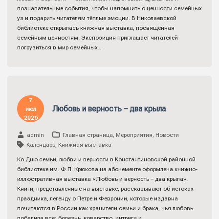
познавательные события, чтобы напомнить о ценности семейных
уз и подарить читателям тёплые эмоции. В Николаевской
библиотеке открылась книжная выставка, посвящённая
семейным ценностям. Экспозиция приглашает читателей
погрузиться в мир семейных…
7
Любовь и верность – два крыла
июл
2026
admin
Главная страница
,
Мероприятия
,
Новости
Календарь
,
Книжная выставка
Ко Дню семьи, любви и верности в Константиновской районной
библиотеке им. Ф.П. Крюкова на абонементе оформлена книжно-
иллюстративная выставка «Любовь и верность – два крыла».
Книги, представленные на выставке, рассказывают об истоках
праздника, легенду о Петре и Февронии, которые издавна
почитаются в России как хранители семьи и брака, чья любовь
победила все: болезнь, коварство, интриги и…