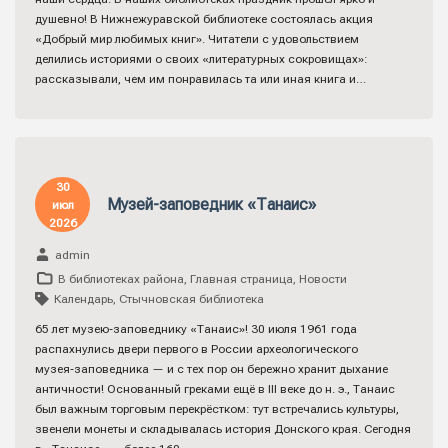
душевно! В Нижнежуравской библиотеке состоялась акция
«Добрый мир любимых книг». Читатели с удовольствием
делились историями о своих «литературных сокровищах»:
рассказывали, чем им понравилась та или иная книга и…
30
Музей-заповедник «Танаис»
июл
2026
admin
В библиотеках района
,
Главная страница
,
Новости
Календарь
,
Стычновская библиотека
65 лет музею‑заповеднику «Танаис»! 30 июля 1961 года
распахнулись двери первого в России археологического
музея‑заповедника — и с тех пор он бережно хранит дыхание
античности! Основанный греками ещё в III веке до н. э., Танаис
был важным торговым перекрёстком: тут встречались культуры,
звенели монеты и складывалась история Донского края. Сегодня