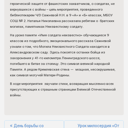
героической защите от фашистских захватчиков, о солдатах, не
вернувшихся с войны – цель мероприятия, проведенного
библиотекарем Ч/З Сажневой Н.Н. в 9 «А» и «Б» классах, МБОУ
СОШ № 2. Наталья Николаевна рассказала ребятам о братских
могилах, памятниках Неизвестному солдату.
На уроке памяти «Имя солдата неизвестно» обучающиеся 9
классов из подробного, эмоционального рассказа Сажневой
узнали о том, что Могила Неизвестного Солдата находится в
Александровском саду. Здесь покоятся останки бойца из
захоронения у 41-го километра Ленинградского шоссе,
погибшего в битве за столицу. Это символ великой народной
Памяти. А рядом Кремлевская стена — мощная, несокрушимая,
как символ могучей Матери-Родины.
В ходе мероприятия звучали стихи, возвращая мысленно всех
присутствующих к страшным страницам Великой Отечественной
войны.
День борьбы со
Урок милосердия «От