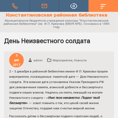
Константиновская районная библиотека
Муниципальное бюджетное учреждение культуры "Константиновская
районная библиотека" им. Ф.П. Крюкова (МБУК КРБ). Основано в 1885
году
День Неизвестного солдата
3
дек
admin
Мероприятия
,
Новости
2017
2 – 3 декабря в районной библиотеке имени Ф.П. Крюкова прошли
мероприятия, посвященные памятной дате — Дню Неизвестного
солдата. Эта важная дата установлена Указом Президента РФ
для увековечения памяти, воинской доблести и бессмертного
подвига наших воинов. Надпись на плите, лежащей на могиле
Неизвестного солдата – «
Имя твое неизвестно. Подвиг твой
бессмертен
» — зовет помнить о тех, кто ценой своей жизни
защитил Отечество, подарил нам счастье мирной жизни.
Рассказать детям о бессмертном подвиге советских людей, о