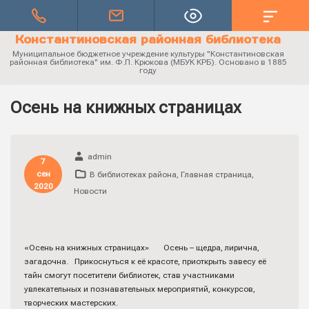
Константиновская районная библиотека
Муниципальное бюджетное учреждение культуры "Константиновская
районная библиотека" им. Ф.П. Крюкова (МБУК КРБ). Основано в 1885
году
Осень на книжных страницах
admin
7
сен
В библиотеках района
,
Главная страница
,
2020
Новости
«Осень на книжных страницах» Осень – щедра, лирична,
загадочна. Прикоснуться к её красоте, приоткрыть завесу её
тайн смогут посетители библиотек, став участниками
увлекательных и познавательных мероприятий, конкурсов,
творческих мастерских.