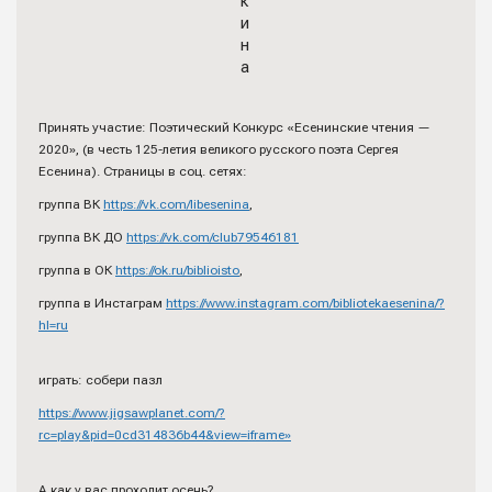
к
и
н
а
Принять участие: Поэтический Конкурс «Есенинские чтения —
2020», (в честь 125-летия великого русского поэта Сергея
Есенина). Страницы в соц. сетях:
группа ВК
https://vk.com/libesenina
,
группа ВК ДО
https://vk.com/club79546181
группа в ОК
https://ok.ru/biblioisto
,
группа в Инстаграм
https://www.instagram.com/bibliotekaesenina/?
hl=ru
играть: собери пазл
https://www.jigsawplanet.com/?
rc=play&pid=0cd314836b44&view=iframe»
А как у вас проходит осень?