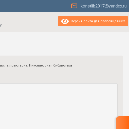
konstlib2017@yandex.ru
Версия сайта для слабовидящих
у
ижная выставка
,
Николаевская библиотека