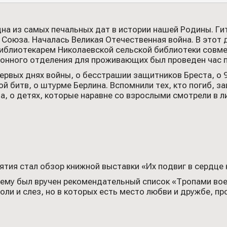
на из самых печальных дат в истории нашей Родины. Ги
Союза. Началась Великая Отечественная война. В этот д
библиотекарем Николаевской сельской библиотеки совм
онного отделения для проживающих был проведен час п
ервых днях войны, о бесстрашии защитников Бреста, о 
ой битв, о штурме Берлина. Вспомнили тех, кто погиб, 
да, о детях, которые наравне со взрослыми смотрели в л
ия стал обзор книжной выставки «Их подвиг в сердце 
му был вручен рекомендательный список «Тропами воен
ли и слез, но в которых есть место любви и дружбе, п