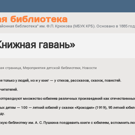
я библиотека
онная библиотека" им. Ф.П. Крюкова (МБУК КРБ). Основано в 1885 год
Книжная гавань»
ая страница
,
Мероприятия детской библиотеки
,
Новости
только у людей, но и у книг — у стихов, рассказов, сказок, повестей.
 читателей.
ы отпразднуют множество юбилеев различных произведений как отечественных 
х детям — 100 — летний юбилей у сказки «Крокодил» (1919), 95 летний юбилей
ду.
кую библиотеку им. А. С. Пушкина поздравить книги с юбилеем, вспомнить л