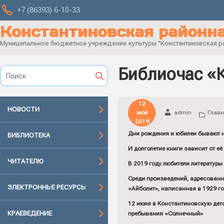
+7 (86393) 6-10-33
Константиновская районна
Муниципальное бюджетное учреждение культуры "Константиновская рай
Библиочас «
12
НОВОСТИ
июл
admin
Главн
2019
Дни рождения и юбилеи бывают не 
БИБЛИОТЕКА
И долголетие книги зависит от её
ЧИТАТЕЛЮ
В 2019 году любители литератур
Среди произведений, адресованны
ЭЛЕКТРОННЫЕ РЕСУРСЫ
«Айболит», написанная в 1929 го
12 июля в Константиновскую детс
КРАЕВЕДЕНИЕ
пребывания «Солнечный»