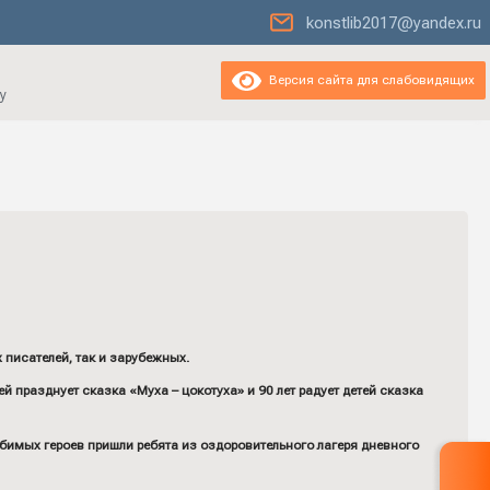
konstlib2017@yandex.ru
Версия сайта для слабовидящих
у
писателей, так и зарубежных.
 празднует сказка «Муха – цокотуха» и 90 лет радует детей сказка
юбимых героев пришли ребята из оздоровительного лагеря дневного