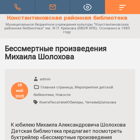
Константиновская районная библиотека
Муниципальное бюджетное учреждение культуры "Константиновская
районная библиотека" им. Ф.П. Крюкова (МБУК КРБ). Основано в 1885
году
Бессмертные произведения
Михаила Шолохова
admin
28
Главная страница
,
Мероприятия детской
май
библиотеки
,
Новости
2025
КнигиПисателиЮбиляры
,
ЧитаемШолохова
К юбилею Михаила Александровича Шолохова
Детская библиотека предлагает посмотреть
буктрейлер «Бессмертные произведения