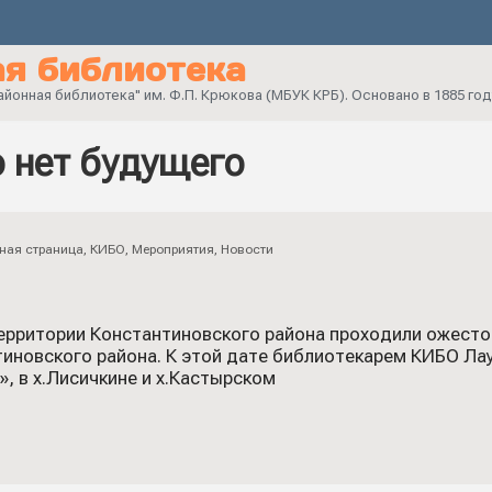
я библиотека
онная библиотека" им. Ф.П. Крюкова (МБУК КРБ). Основано в 1885 год
 нет будущего
ная страница
,
КИБО
,
Мероприятия
,
Новости
территории Константиновского района проходили ожесто
иновского района. К этой дате библиотекарем КИБО Лау
, в х.Лисичкине и х.Кастырском