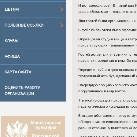
И вот свершилось!.. В пятый раз
ДЕТЯМ
слова «Весь мир – театр…» стали
Для гостей были организованы н
ПОЛЕЗНЫЕ ССЫЛКИ
В фойе библиотеки была оформле
Образцовая студия танца и теат
КЛУБЫ
присутствующих танцевальным н
Гостей встречали участники в те
АФИША
правилах поведения в нем. За п
Определенный интерес вызвала п
КАРТА САЙТА
театральный атрибут, сделанный
Очередную порцию хорошего наст
ОЦЕНИТЬ РАБОТУ
погрузившись в мир театра.
ОРГАНИЗАЦИИ
На этой площадке присутствующие 
педагогического колледжа руково
В отделе абонемента, присутству
обзора книжно-иллюстрированной 
разных странах. А выставка «Сло