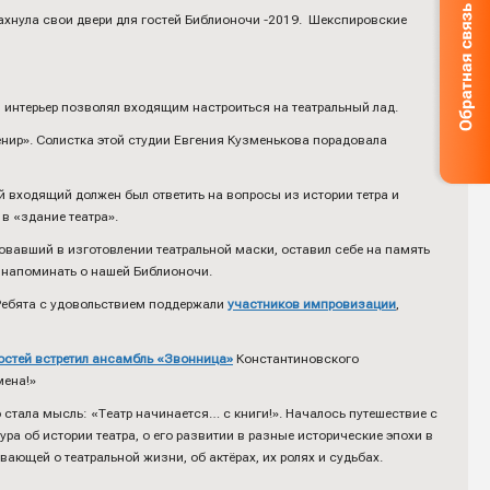
пахнула свои двери для гостей Библионочи -2019. Шекспировские
 интерьер позволял входящим настроиться на театральный лад.
нир». Солистка этой студии Евгения Кузменькова порадовала
й входящий должен был ответить на вопросы из истории тетра и
в «здание театра».
овавший в изготовлении театральной маски, оставил себе на память
т напоминать о нашей Библионочи.
Ребята с удовольствием поддержали
участников импровизации
,
остей встретил ансамбль «Звонница»
Константиновского
мена!»
 стала мысль: «Театр начинается… с книги!». Началось путешествие с
а об истории театра, о его развитии в разные исторические эпохи в
ающей о театральной жизни, об актёрах, их ролях и судьбах.