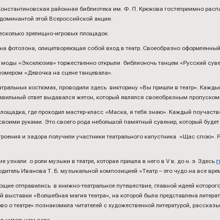
 Константиновская районная библиотека им. Ф. П. Крюкова гостеприимно рас
 доминантой этой Всероссийской акции.
есколько зрелищно-игровых площадок.
на фотозона, олицетворяющая собой вход в театр. Своеобразно оформленный
р моды «Эксклюзив» торжественно открыли библионочь танцем «Русский суве
омером «Девочка на сцене танцевала».
атральных костюмах, проводили здесь викторину «Вы пришли в театр». Кажды
равильный ответ выдавался жетон, который являлся своеобразным пропуском 
лощадка, где проходил мастер-класс «Маска, я тебя знаю». Каждый поучаств
 своими руками. Это своего рода небольшой памятный сувенир, который буде
роения и задора получили участники театрального капустника «Щас спою». 
узнали о роли музыки в театре, которая пришла в него в V в. до н. э. Здесь
г
дитель Иванова Т. Б. музыкальной композицией «Театр – это чудо на все вре
ющие отправились в книжно-театральное путешествие, главной идеей которого
выставки «Волшебная магия театра», на которой была представлена литератур
во о театре» познакомила читателей с художественной литературой, рассказыв