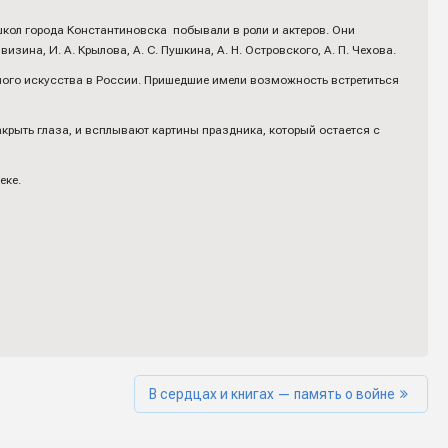
школ города Константиновска побывали в роли и актеров. Они
ина, И. А. Крылова, А. С. Пушкина, А. Н. Островского, А. П. Чехова.
ого искусства в России. Пришедшие имели возможность встретиться
акрыть глаза, и всплывают картины праздника, который остается с
еке.
В сердцах и книгах — память о войне