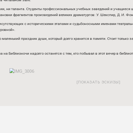
в читальном зале.
зии, ни таланта. Студенты профессиональных учебных заведений и учащиеся 
овки фрагментов произведений великих драматургов: У. Шекспир, Д. И. Фонвиз
исутствующих с историческими этапами и судьбоносными именами театральн
ровной».
о маленький праздник души, который долго хранится в памяти. Стоит только з
ча на Библионочи надолго останется с тем, кто побывал в этот вечер в библиот
[ПОКАЗАТЬ ЭСКИЗЫ]