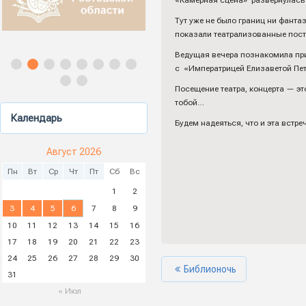
«Камерная сцена» развернулась 
Тут уже не было границ ни фанта
показали театрализованные постан
Ведущая вечера познакомила пр
с «Императрицей Елизаветой Пет
Посещение театра, концерта — эт
тобой…
Календарь
Будем надеяться, что и эта встре
Август 2026
Пн
Вт
Ср
Чт
Пт
Сб
Вс
1
2
3
4
5
6
7
8
9
10
11
12
13
14
15
16
17
18
19
20
21
22
23
24
25
26
27
28
29
30
Библионочь
31
« Июл