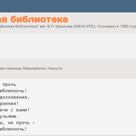
я библиотека
онная библиотека" им. Ф.П. Крюкова (МБУК КРБ). Основано в 1885 год
ая страница
,
Мероприятия
,
Новости
 прочь
Библионочь!
вдохновения,
троения!
рече с вами!
рузьями.
вы, не прочь –
Библионочь! 