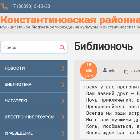
+7 (86393) 6-10-33
Константиновская районна
Муниципальное бюджетное учреждение культуры "Константиновская рай
Библионочь
19
НОВОСТИ
апр
admin
Главн
2019
БИБЛИОТЕКА
Тоску у вас прогонит
 Ваш давний друг – 
 Ночь приключений, 
ЧИТАТЕЛЮ
 Прекраснейшего нас
 Всегда мы рады вст
ЭЛЕКТРОННЫЕ РЕСУРСЫ
 Мы стали лучшими д
 Коль, пообщаться, 
 Вновь ждем вас на 
КРАЕВЕДЕНИЕ