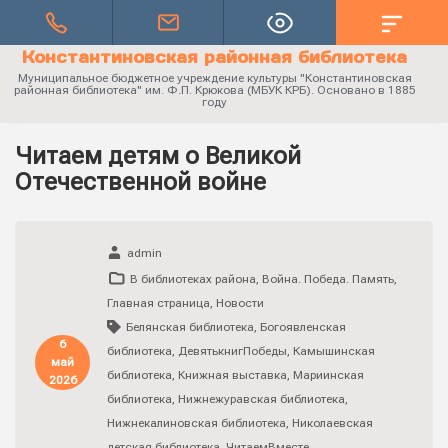
Константиновская районная библиотека
Муниципальное бюджетное учреждение культуры "Константиновская
районная библиотека" им. Ф.П. Крюкова (МБУК КРБ). Основано в 1885
году
Читаем детям о Великой
Отечественной войне
admin
В библиотеках района
,
Война. Победа. Память
,
Главная страница
,
Новости
Белянская библиотека
,
Богоявленская
6
библиотека
,
ДевятькнигПобеды
,
Камышинская
май
библиотека
,
Книжная выставка
,
Мариинская
2026
библиотека
,
Нижнежуравская библиотека
,
Нижнекалиновская библиотека
,
Николаевская
детская библиотека
,
ЧитаемВместе
,