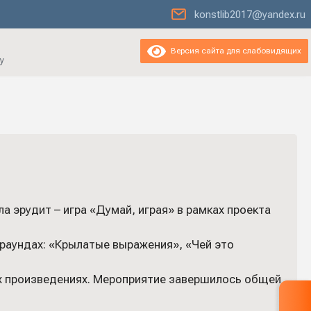
konstlib2017@yandex.ru
Версия сайта для слабовидящих
у
а эрудит – игра «Думай, играя» в рамках проекта
 раундах: «Крылатые выражения», «Чей это
их произведениях. Мероприятие завершилось общей