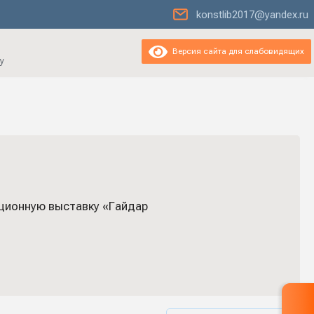
konstlib2017@yandex.ru
Версия сайта для слабовидящих
у
ционную выставку «Гайдар