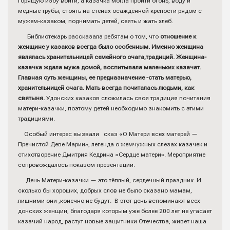
горящую избу войти, а казачка могла пройти огонь, воду и
медные трубы, стоять на стенах осаждённой крепости рядом с
мужем-казаком, поднимать детей, сеять и жать хлеб.
Библиотекарь рассказала ребятам о том, что
отношение к
женщине у казаков всегда было особенным. Именно женщина
являлась хранительницей семейного очага,традиций. Женщина-
казачка ждала мужа домой, воспитывала маленьких казачат.
Главная суть женщины, ее предназначение -стать матерью,
хранительницей очага. Мать всегда почиталась людьми, как
святыня.
Удонских казаков сложилась своя традиция почитания
матери-казачки, поэтому детей необходимо знакомить с этими
традициями.
Особый интерес вызвали сказ «О Матери всех матерей —
Пречистой Деве Марии», легенда о жемчужных слезах казачек и
стихотворение Дмитрия Кедрина «Сердце матери». Мероприятие
сопровождалось показом презентации.
День Матери-казачки — это тёплый, сердечный праздник. И
сколько бы хороших, добрых слов не было сказано мамам,
лишними они ,конечно не будут. В этот день вспоминают всех
донских женщин, благодаря которым уже более 200 лет не угасает
казачий народ, растут новые защитники Отечества, живет наша