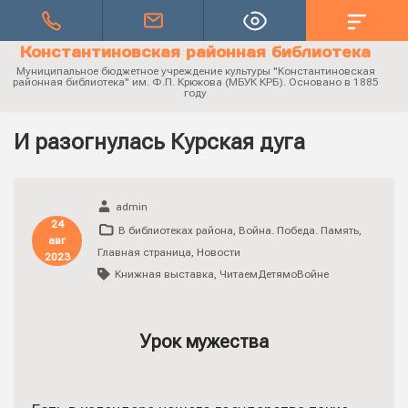
Константиновская районная библиотека
Муниципальное бюджетное учреждение культуры "Константиновская
районная библиотека" им. Ф.П. Крюкова (МБУК КРБ). Основано в 1885
году
И разогнулась Курская дуга
admin
24
В библиотеках района
,
Война. Победа. Память
,
авг
Главная страница
,
Новости
2023
Книжная выставка
,
ЧитаемДетямоВойне
Урок мужества