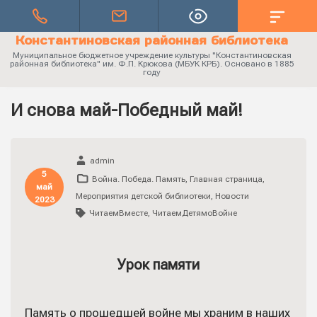
Константиновская районная библиотека
Муниципальное бюджетное учреждение культуры "Константиновская
районная библиотека" им. Ф.П. Крюкова (МБУК КРБ). Основано в 1885
году
И снова май-Победный май!
admin
5
Война. Победа. Память
,
Главная страница
,
май
Мероприятия детской библиотеки
,
Новости
2023
ЧитаемВместе
,
ЧитаемДетямоВойне
Урок памяти
Память о прошедшей войне мы храним в наших