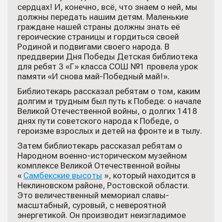
сердцах! И, конечно, всё, что знаем о ней, мы
должны передать нашим детям. Маленькие
граждане нашей страны должны знать её
героические страницы и гордиться своей
Родиной и подвигами своего народа. В
преддверии Дня Победы Детская библиотека
для ребят 3 «Г» класса СОШ №1 провела урок
памяти «И снова май-Победный май!».
Библиотекарь рассказал ребятам о том, каким
долгим и трудным был путь к Победе: о начале
Великой Отечественной войны, о долгих 1418
днях пути советского народа к Победе, о
героизме взрослых и детей на фронте и в тылу.
Затем библиотекарь рассказал ребятам о
Народном военно-историческом музейном
комплексе Великой Отечественной войны
«
Самбекские высоты
», который находится в
Неклиновском районе, Ростовской области.
Это величественный мемориал славы-
масштабный, суровый, с невероятной
энергетикой. Он производит неизгладимое