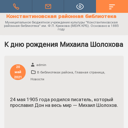
Константиновская районная библиотека
Муниципальное бюджетное учреждение культуры "Константиновская
районная библиотека" им. Ф.П. Крюкова (МБУК КРБ). Основано в 1885
году
К дню рождения Михаила Шолохова
admin
20
май
В библиотеках района
,
Главная страница
,
2021
Новости
24 мая 1905 года родился писатель, который
прославил Дон на весь мир — Михаил Шолохов.