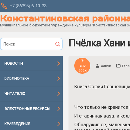
+7 (86393) 6-10-33
Константиновская районна
Муниципальное бюджетное учреждение культуры "Константиновская рай
Пчёлка Хани 
9
НОВОСТИ
апр
admin
Глав
2024
БИБЛИОТЕКА
Книга Софии Гершевицко
ЧИТАТЕЛЮ
Что только не хранится 
ЭЛЕКТРОННЫЕ РЕСУРСЫ
И старинная ваза, и ко
КРАЕВЕДЕНИЕ
Обнаружив её, маленька