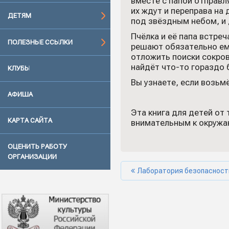
вместе с папой отправл
их ждут и переправа на
ДЕТЯМ
под звёздным небом, и
Пчёлка и её папа встре
ПОЛЕЗНЫЕ ССЫЛКИ
решают обязательно ем
отложить поиски сокров
найдёт что-то гораздо
КЛУБЫ
Вы узнаете, если возьмё
АФИША
Эта книга для детей от
КАРТА САЙТА
внимательным к окружа
ОЦЕНИТЬ РАБОТУ
ОРГАНИЗАЦИИ
Лаборатория безопасност