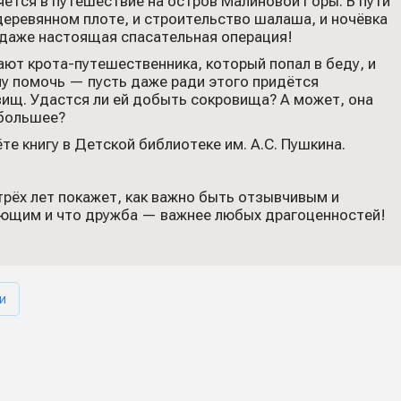
яется в путешествие на остров Малиновой Горы. В пути
 деревянном плоте, и строительство шалаша, и ночёвка
 даже настоящая спасательная операция!
чают крота-путешественника, который попал в беду, и
у помочь — пусть даже ради этого придётся
ищ. Удастся ли ей добыть сокровища? А может, она
 большее?
те книгу в Детской библиотеке им. А.С. Пушкина.
 трёх лет покажет, как важно быть отзывчивым и
ющим и что дружба — важнее любых драгоценностей!
и