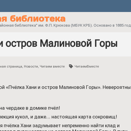
я библиотека
онная библиотека" им. Ф.П. Крюкова (МБУК КРБ). Основано в 1885 год
и остров Малиновой Горы
ная страница
,
Новости
,
Читаем вместе
ЧитаемВместе
й «Пчёлка Хани и остров Малиновой Горы». Невероятные
на чердаке в домике пчёл!
ллекция кукол, и даже… настоящая карта сокровищ!
я пчёлка Хани задумывает непременно найти клад и