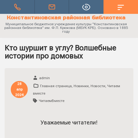
Константиновская районная библиотека
Муниципальное бюджетное учреждение культуры "Константиновская
районная библиотека" им. Ф.П. Крюкова (МБУК КРБ). Основано в 1885
году
Кто шуршит в углу? Волшебные
истории про домовых
admin
28
Главная страница
,
Новинки
,
Новости
,
Читаем
апр
вместе
2026
ЧитаемВместе
Уважаемые читатели!