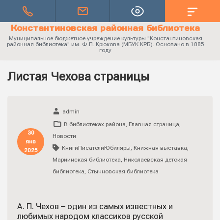
Константиновская районная библиотека
Муниципальное бюджетное учреждение культуры "Константиновская
районная библиотека" им. Ф.П. Крюкова (МБУК КРБ). Основано в 1885
году
Листая Чехова страницы
admin
В библиотеках района
,
Главная страница
,
30
Новости
янв
КнигиПисателиЮбиляры
,
Книжная выставка
,
2025
Мариинская библиотека
,
Николаевская детская
библиотека
,
Стычновская библиотека
А. П. Чехов – один из самых известных и
любимых народом классиков русской