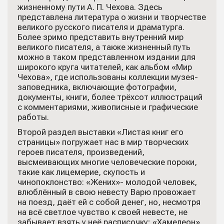
жизненному пути А. П. Чехова. Здесь
представлена литература о жизни и творчестве
великого русского писателя и драматурга.
Более зримо представить внутренний мир
великого писателя, а также жизненный путь
можно в таком представленном издании для
широкого круга читателей, как альбом «Мир
Чехова», где использованы коллекции музея-
заповедника, включающие фотографии,
документы, книги, более трёхсот иллюстраций
с комментариями, живописные и графические
работы.
Второй раздел выставки «Листая книг его
страницы» погружает нас в мир творческих
героев писателя, произведений,
высмеивающих многие человеческие пороки,
такие как лицемерие, скупость и
чинопоклонство: «Жених»- молодой человек,
влюблённый в свою невесту Варю провожает
на поезд, даёт ей с собой денег, но, несмотря
на всё светлое чувство к своей невесте, не
забывает взять у неё расписочку; «Хамелеон»