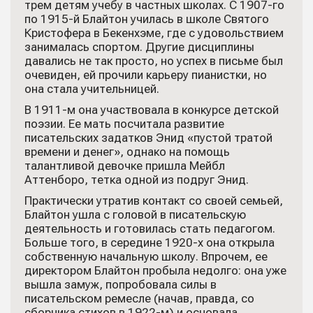
трем детям учебу в частных школах. С 1907-го
по 1915-й Блайтон училась в школе Святого
Кристофера в Бекенхэме, где с удовольствием
занималась спортом. Другие дисциплины
давались не так просто, но успех в письме был
очевиден, ей прочили карьеру пианистки, но
она стала учительницей.
В 1911-м она участвовала в конкурсе детской
поэзии. Ее мать посчитала развитие
писательских задатков Энид «пустой тратой
времени и денег», однако на помощь
талантливой девочке пришла Мейбл
Аттенборо, тетка одной из подруг Энид.
Практически утратив контакт со своей семьей,
Блайтон ушла с головой в писательскую
деятельность и готовилась стать педагогом.
Больше того, в середине 1920-х она открыла
собственную начальную школу. Впрочем, ее
директором Блайтон пробыла недолго: она уже
вышла замуж, попробовала силы в
писательском ремесле (начав, правда, со
сборника стихов в 1922-м) и основала