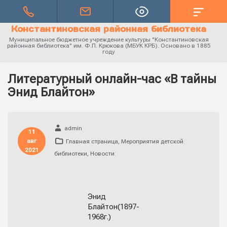
Константиновская районная библиотека
Муниципальное бюджетное учреждение культуры "Константиновская
районная библиотека" им. Ф.П. Крюкова (МБУК КРБ). Основано в 1885
году
Литературный онлайн-час «В тайны
Энид Блайтон»
admin
11
авг
Главная страница
,
Мероприятия детской
2021
библиотеки
,
Новости
Энид
Блайтон(1897-
1968г.)