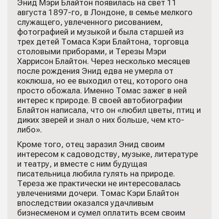
Энид Мэри Блайтон появилась на свет 11
августа 1897-го, в Лондоне, в семье мелкого
служащего, увлеченного рисованием,
фотографией и музыкой и была старшей из
трех детей Томаса Кэри Блайтона, торговца
столовыми приборами, и Терезы Мэри
Харрисон Блайтон. Через несколько месяцев
после рождения Энид едва не умерла от
коклюша, но ее выходил отец, которого она
просто обожала. Именно Томас зажег в ней
интерес к природе. В своей автобиографии
Блайтон написала, что он «любил цветы, птиц и
диких зверей и знал о них больше, чем кто-
либо».
Кроме того, отец заразил Энид своим
интересом к садоводству, музыке, литературе
и театру, и вместе с ним будущая
писательница любила гулять на природе.
Тереза же практически не интересовалась
увлечениями дочери. Томас Кэри Блайтон
впоследствии оказался удачливым
бизнесменом и сумел оплатить всем своим