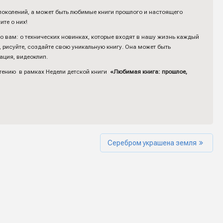
поколений, а может быть любимые книги прошлого и настоящего
ите о них!
ько вам: о технических новинках, которые входят в нашу жизнь каждый
, рисуйте, создайте свою уникальную книгу. Она может быть
тация, видеоклип.
чтению в рамках Недели детской книги
«Любимая книга: прошлое,
Серебром украшена земля