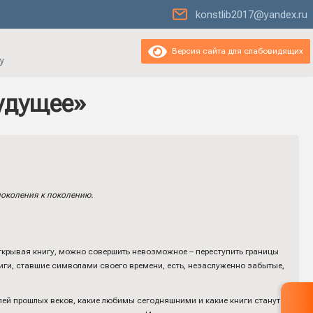
konstlib2017@yandex.ru
Версия сайта для слабовидящих
у
удущее»
поколения к поколению.
Открывая книгу, можно совершить невозможное – переступить границы
книги, ставшие символами своего времени, есть, незаслуженно забытые,
елей прошлых веков, какие любимы сегодняшними и какие книги станут