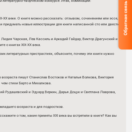
литературно-творческом конкурсе. Итак, номинации:
Х-ХХ веке. О книге можно рассказать: отзывом, сочинением или эссе,
Или придумать новые иллюстрации для книги написанной сто или двести
, Лидия Чарская, Лев Кассиль и Аркадий Гайдар, Виктор Драгунский и
е о книгах ХIХ-ХХ века.
оих литературных пристрастиях, объясните, почему эти книги нужно
о возраста пишут Станислав Востоков и Наталья Волкова, Виктория
 чем стихи Барто и Михалкова.
ний Рудашевский и Эдуард Веркин, Дарья Доцук и Светлана Лаврова,
й младшего возраста и для подростков.
скажите о том, какие приметы ХХI века вы встретили в книге? Как вы