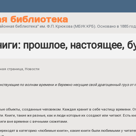
я библиотека
онная библиотека" им. Ф.П. Крюкова (МБУК КРБ). Основано в 1885 год
иги: прошлое, настоящее, б
ная страница
,
Новости
нствующие по волнам времени и бережно несущие свой драгоценный груз от 
ные объекты, созданные человеком. Каждая хранит в себе частицу времени. 
ти. Книги, такие же разные, как и люди которые их создают или читают. Есть 
книги вне времени с вечными сюжетами.
переходят в категорию «любимые книги», какие книги были любимыми у читат