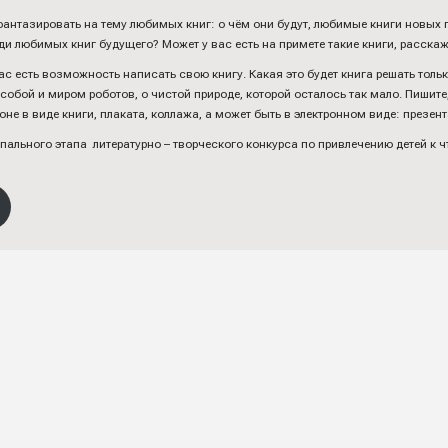
антазировать на тему любимых книг: о чём они будут, любимые книги новых 
и любимых книг будущего? Может у вас есть на примете такие книги, расскаж
вас есть возможность написать свою книгу. Какая это будет книга решать тол
собой и миром роботов, о чистой природе, которой осталось так мало. Пишите
не в виде книги, плаката, коллажа, а может быть в электронном виде: презен
ального этапа литературно – творческого конкурса по привлечению детей к 