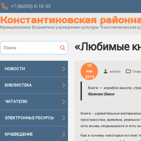
+7 (86393) 6-10-33
Константиновская районна
Муниципальное бюджетное учреждение культуры "Константиновская рай
«Любимые кн
15
НОВОСТИ
янв
admin
Глав
2019
БИБЛИОТЕКА
Книги — корабли мысли, стра
Фрэнсис Бэкон
ЧИТАТЕЛЮ
Книги – удивительные материаль
ЭЛЕКТРОННЫЕ РЕСУРСЫ
пространства, времени, реальнос
есть вновь открывшиеся и есть 
КРАЕВЕДЕНИЕ
Как и почему некоторые из книг 