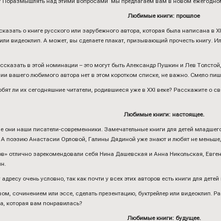
 Поразмышлять над этими вопросами мы предлагаем вам в новом ежегодном 
Любимые книги: прошлое
казать о книге русского или зарубежного автора, которая была написана в ХI
 или видеоклип. А может, вы сделаете плакат, призывающий прочесть книгу. 
ссказать в этой номинации – это могут быть Александр Пушкин и Лев Толстой
и вашего любимого автора нет в этом коротком списке, не важно. Смело пишит
бят ли их сегодняшние читатели, родившиеся уже в ХХI веке? Расскажите о св
Любимые книги: настоящее.
кие они наши писатели-современники. Замечательные книги для детей младшег
 А поэзию Анастасии Орловой, Галины Дядиной уже знают и любят не меньше,
ков» отлично зарекомендовали себя Нина Дашевская и Анна Никольская, Евге
н.
адресу очень условно, так как почти у всех этих авторов есть книги для дете
ом, сочинением или эссе, сделать презентацию, буктрейлер или видеоклип. Рас
га, которая вам понравилась?
Любимые книги: будущее.