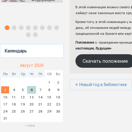
В этой номинации можно смело ф
займут свои законные места сред
Кроме того, в этой номинации у 
день, об отношения людей между 
традиционной на бумаге или карто
Положение
о проведении муницип
настоящее, будущее»
Календарь
Скачать положение
Август 2026
Пн
Вт
Ср
Чт
Пт
Сб
Вс
1
2
Новый год в библиотеке
3
4
5
6
7
8
9
10
11
12
13
14
15
16
17
18
19
20
21
22
23
24
25
26
27
28
29
30
31
« Июл