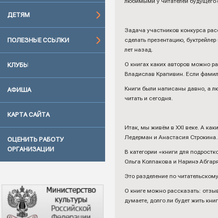
любимыми у читателей будущего?
ДЕТЯМ
Задача участников конкурса расс
сделать презентацию, буктрейлер
ПОЛЕЗНЫЕ ССЫЛКИ
лет назад.
О книгах каких авторов можно ра
КЛУБЫ
Владислав Крапивин. Если фамили
Книги были написаны давно, а лю
АФИША
читать и сегодня.
КАРТА САЙТА
Итак, мы живём в ХХI веке. А ка
Ледерман и Анастасия Строкина.
ОЦЕНИТЬ РАБОТУ
ОРГАНИЗАЦИИ
В категории «книги для подрост
Ольга Колпакова и Наринэ Абгаря
Это разделение по читательскому 
О книге можно рассказать: отзыв
думаете, долго ли будет жить кни