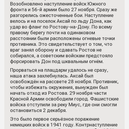
Возобновлено наступление войск Южного
фронта и 56-й армии было 27 ноября. Сразу же
разгорелись ожесточенные бои. Наступление
велось и на поселок Аксай по льду Дона, как
удар во фланг по Ростову-на-Дону. По всему
правому берегу почти на одинаковом
расстоянии были расположены огневые точки
противника. Это свидетельствует о том, что
враг занял оборону и сдавать Ростов не
собирался, а советским войскам предстояло
форсировать Дон под шквальным огнём.
Прорваться на плацдарм удалось не сразу,
наша атака захлебнулась. Аксай был
освобождён на рассвете 28 ноября. Противник,
чтобы избежать окружения, вынужден был
начать отход из Ростова. 29 ноября части
Красной Армии освободили город. Фашистские
войска отступили за реку Миус, где они смогли
остановиться 2 декабря.
Это было первое серьёзное поражение
немецких войск в 1941 году. Контрнаступление