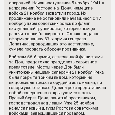
операцией. Начав наступление 5 ноября 1941 в
направлении Ростова-на-Дону, немецкие
войска 21 ноября захватили город. Их
продвижение не остановили начавшиеся с 17
ноября удары советских войск во фланг
наступавшей группировке, которые немцы
рассчитывали блокировать. Однако недавно
сформированная 37-я армия генерала
Лопатина, проводившая это наступление,
сумела прорвать оборону противника.
Войскам 56-й армии, оттесненной фашистами
за Дон, предстояло преодолеть серьезное
препятствие. Мосты через Дон были
уничтожены нашими саперами 21 ноября. Река
была покрыта тонким льдом, который не
выдерживал тяжести орудий и автомашин, не
говоря уже о танках. Долина реки представляла
собой совершенно открытую местность.
Правый берег Дона, занятый противником,
господствовал над левым. Уже 25 ноября
начался первый штурм Ростова советскими
войсками, завершившийся провалом.