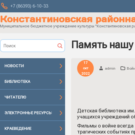
+7 (86393) 6-10-33
Константиновская районна
Муниципальное бюджетное учреждение культуры "Константиновская рай
Память нашу 
17
НОВОСТИ
окт
admin
Войн
2022
БИБЛИОТЕКА
ЧИТАТЕЛЮ
Детская библиотека им.
ЭЛЕКТРОННЫЕ РЕСУРСЫ
учащихся учреждений о
Фильмы о войне всегда 
КРАЕВЕДЕНИЕ
трагических событиях п