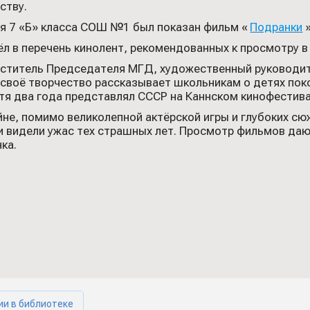
ству.
ся 7 «Б» класса СОШ №1 был показан фильм «
Подранки
»
л в перечень кинолент, рекомендованных к просмотру в
ститель Председателя МГД, художественный руководит
своё творчество рассказывает школьникам о детях пок
устя два года представлял СССР на Каннском кинофестива
не, помимо великолепной актёрской игры и глубоких сюж
 видели ужас тех страшных лет. Просмотр фильмов даю
ка.
ии в библиотеке