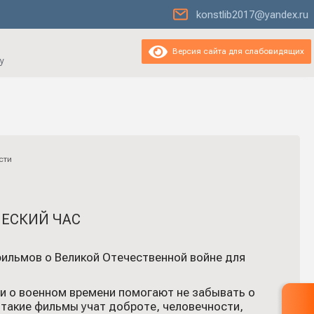
konstlib2017@yandex.ru
Версия сайта для слабовидящих
у
сти
ЕСКИЙ ЧАС
фильмов о Великой Отечественной войне для
сни о военном времени помогают не забывать о
 такие фильмы учат доброте, человечности,