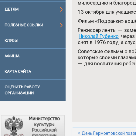
милосердию и благород
ДЕТЯМ
13 октября для учащих
Фильм «Подранки» вошё
ПОЛЕЗНЫЕ ССЫЛКИ
Режиссер ленты — заме
Николай Губенко
через 
КЛУБЫ
снят в 1976 году, а сп
Советские фильмы о вой
АФИША
которые своими глазами
— для воспитания ребен
КАРТА САЙТА
ОЦЕНИТЬ РАБОТУ
ОРГАНИЗАЦИИ
День Лермонтовской поэз