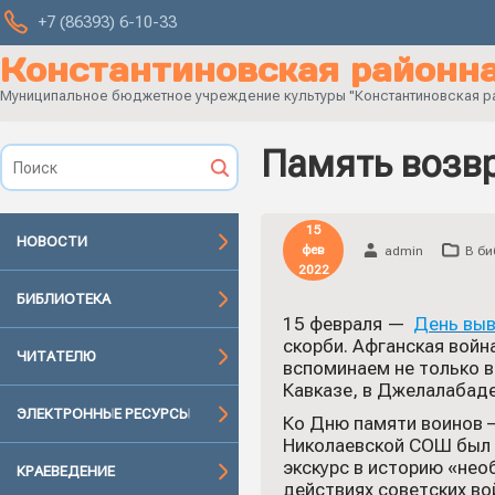
+7 (86393) 6-10-33
Константиновская районна
Муниципальное бюджетное учреждение культуры "Константиновская рай
Память возв
15
НОВОСТИ
фев
admin
В би
2022
БИБЛИОТЕКА
15 февраля —
День выв
скорби. Афганская войн
ЧИТАТЕЛЮ
вспоминаем не только в
Кавказе, в Джелалабаде
ЭЛЕКТРОННЫЕ РЕСУРСЫ
Ко Дню памяти воинов 
Николаевской СОШ был 
экскурс в историю «нео
КРАЕВЕДЕНИЕ
действиях советских во