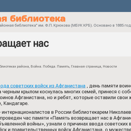
я библиотека
онная библиотека" им. Ф.П. Крюкова (МБУК КРБ). Основано в 1885 год
ращает нас
блиотеках района
,
Война. Победа. Память
,
Главная страница
,
Новости
ода советских войск из Афганистана
, день памяти воин
а черным крылом коснулась многих семей, принеся с соб
оинов Афганистана, но и ребят, которые оставили свои 
, Кандагаре.
– интернационалистов в России библиотекарем Николаев
проведен час памяти «Память возвращает нас в Афган
бъявленной войны», узнали о причинах ввода советских 
йск и правительственных войск Афганистана, о мужестве 