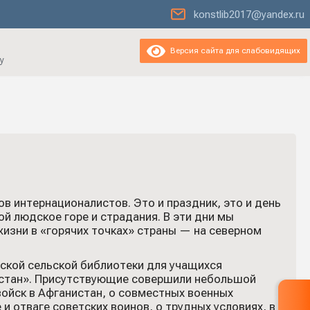
konstlib2017@yandex.ru
Версия сайта для слабовидящих
у
ов интернационалистов. Это и праздник, это и день
ой людское горе и страдания. В эти дни мы
жизни в «горячих точках» страны — на северном
ской сельской библиотеки для учащихся
истан». Присутствующие совершили небольшой
войск в Афганистан, о совместных военных
и отваге советских воинов, о трудных условиях, в