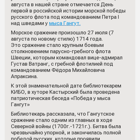
августа в нашей стране отмечается День
первой в российской истории морской победы
русского флота под командованием Петра I
над шведами у
мыса Гангут.
Морское сражение произошло 27 июля (7
августа по новому стилю) 1714 года.
Это сражение стало крупным боевым
столкновением парусно-гребного флота
Швеции, которым командовал вице-адмирал
Густав Ватранг, с гребной флотилией под
командованием Фёдора Михайловича
Апраксина.
К этой знаменательной дате библиотекарем
КИБО, в хуторе Кастырский была проведена
патриотическая беседа «Победа у мыса
Гангут»
Библиотекарь рассказала, что Гангутское
сражение стало одним из главных в ходе
Северной войны (1700г.-1721г.). Битва была
чрезвычайно упорной, и закончилась полной
победой русских, которые проявили