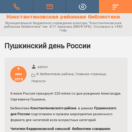
Константиновская районная библиотека
Муниципальное бюджетное учреждение культуры "Константиновская
районная библиотека" им. Ф.П. Крюкова (МБУК КРБ). Основано в 1885
году
Пушкинский день России
admin
6
июн
В библиотеках района
,
Главная страница
,
2019
Новости
6 июня Россия празднует 220-летие со дня рождения Александра
Сергеевича Пушкина
.
Библиотеки
Константиновского района
в рамках
Пушкинского
дня России
подготовили и провели мероприятия различного
формата для читателей всех возрастных категорий.
Читатели Ведерниковской сельской библиотеки совершили