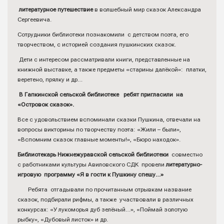
литературное путешествие
в волшебный мир сказок Александра
Сергеевича.
Сотрудники библиотеки познакомили c детством поэта, его
творчеством, с историей создания пушкинских сказок.
Дети с интересом рассматривали книги, представленные на
книжной выставке, а также предметы «старины далёкой»: платки,
веретено, прялку и др…
В Гапкинской сельской библиотеке ребят пригласили на
«Островок сказок».
Все с удовольствием вспоминали сказки Пушкина, отвечали на
вопросы викторины по творчеству поэта: «Жили – были»,
«Вспомним сказок главные моменты!», «Бюро находок».
Библиотекарь Нижнежуравской сельской библиотеки
совместно
с работниками культуры Авиловского СДК провели
литературно-
игровую программу «Я в гости к Пушкину спешу…»
Ребята отгадывали по прочитанным отрывкам название
сказок, подбирали рифмы, а также участвовали в различных
конкурсах: «У лукоморья дуб зелёный…», «Поймай золотую
рыбку», «Дубовый листок» и др.