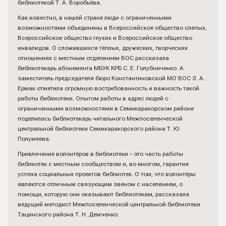
библиотекой Т. А. Воробьёва.
Как известно, в нашей стране люди с ограниченными
возможностями объединены в Всероссийское общество слепых,
Всероссийское общество глухих и Всероссийское общество
инвалидов. О сложившихся тёплых, дружеских, творческих
отношениях с местным отделением ВОС рассказала
библиотекарь абонемента МБУК КРБ С. Е. Голубниченко. А
заместитель председателя бюро Константиновской МО ВОС З. А.
Ермак отметила огромную востребованность и важность такой
работы библиотеки. Опытом работы в адрес людей с
ограниченными возможностями в Семикаракорском районе
поделилась библиотекарь читального Межпоселенческой
центральной библиотеки Семикаракорского района Т. Ю.
Полумеева.
Привлечение волонтёров в библиотеки – это часть работы
библиотек с местным сообществом и, во многом, гарантия
успеха социальных проектов библиотек. О том, что волонтёры
являются отличным связующим звеном с населением, о
помощи, которую они оказывают библиотекам, рассказала
ведущий методист Межпоселенческой центральной библиотеки
Тацинского района Т. Н. Демченко.