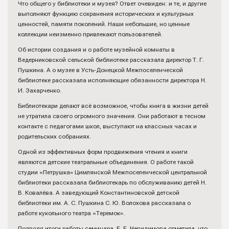
Что общего у библиотеки и музея? Ответ очевиден: и те, и другие
выполняют функцию сохранения исторических и культурных
ценностей, памяти поколений. Наши небольшие, но ценные
коллекции неизменно привлекают пользователей.
Об истории создания и о работе музейной комнаты в
Ведерниковской сельской библиотеке рассказала директор Т. Г.
Пушкина. А о музее в Усть-Донецкой Межпоселенческой
библиотеке рассказала исполняющие обязанности директора Н.
И. Захарченко.
Библиотекари делают всё возможное, чтобы книга в жизни детей
не утратила своего огромного значения. Они работают в тесном
контакте с педагогами школ, выступают на классных часах и
родительских собраниях.
Одной из эффективных форм продвижения чтения и книги
являются детские театральные объединения. О работе такой
студии «Петрушка» Цимлянской Межпоселенческой центральной
библиотеки рассказала библиотекарь по обслуживанию детей Н.
В. Ковалёва. А заведующий Константиновской детской
библиотеки им. А. С. Пушкина С. Ю. Волохова рассказала о
работе кукольного театра «Теремок».
Подводя итоги работы семинара, Е. Е. Невидимова отметила, что