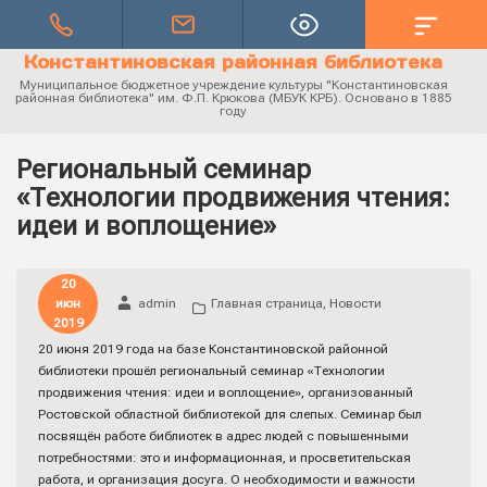
Константиновская районная библиотека
Муниципальное бюджетное учреждение культуры "Константиновская
районная библиотека" им. Ф.П. Крюкова (МБУК КРБ). Основано в 1885
году
Региональный семинар
«Технологии продвижения чтения:
идеи и воплощение»
20
июн
admin
Главная страница
,
Новости
2019
20 июня 2019 года на базе Константиновской районной
библиотеки прошёл региональный семинар «Технологии
продвижения чтения: идеи и воплощение», организованный
Ростовской областной библиотекой для слепых. Семинар был
посвящён работе библиотек в адрес людей с повышенными
потребностями: это и информационная, и просветительская
работа, и организация досуга. О необходимости и важности