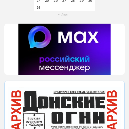
24
25
26
27
28
29
30
31
« Июл