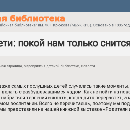
я библиотека
онная библиотека" им. Ф.П. Крюкова (МБУК КРБ). Основано в 1885 год
ети: покой нам только снится
ная страница
,
Мероприятия детской библиотеки
,
Новости
даже самых послушных детей случались такие моменты,
о делать с разбушевавшимся чадом. Как не пойти на пово
набраться терпения и ждать, когда дитя перерастёт, а 
амом воспитании. Всего не перечитаешь, поэтому мы подс
мы представили на нашей книжной выставке «Родители и