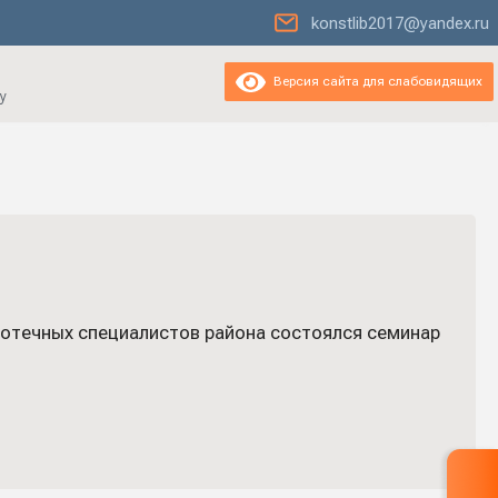
konstlib2017@yandex.ru
Версия сайта для слабовидящих
у
иотечных специалистов района состоялся семинар