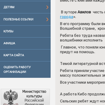
Вместе с книгами кажд
ДЕТЯМ
В хуторе
Авилов
честь
города
».
ПОЛЕЗНЫЕ ССЫЛКИ
В его программу были в
Волшебной стране, крос
КЛУБЫ
Ребята без труда назва
волшебники исполнить 
АФИША
Главное, что поняли юн
придут на помощь.
КАРТА САЙТА
Темой литературной вст
ОЦЕНИТЬ РАБОТУ
Ребята приняли участие
ОРГАНИЗАЦИИ
массу положительных э
Все участники мероприя
А работа Кибо продол
Сельских ребят ждут но