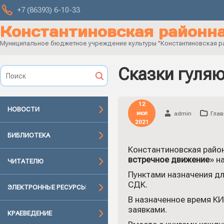
+7 (86393) 6-10-33
Константиновская районна
Муниципальное бюджетное учреждение культуры "Константиновская рай
Сказки гуляю
12
НОВОСТИ
июл
admin
Глав
2021
БИБЛИОТЕКА
Константиновская райо
встречное движение
» н
ЧИТАТЕЛЮ
Пунктами назначения дл
СДК.
ЭЛЕКТРОННЫЕ РЕСУРСЫ
В назначенное время КИ
заявками.
КРАЕВЕДЕНИЕ