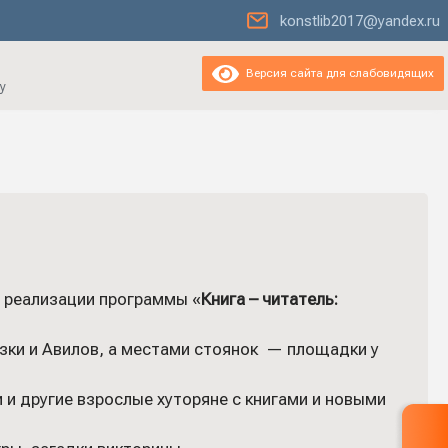
konstlib2017@yandex.ru
Версия сайта для слабовидящих
у
 реализации программы «
Книга – читатель:
зки и Авилов, а местами стоянок — площадки у
 и другие взрослые хуторяне с книгами и новыми