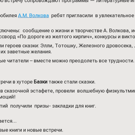
ую встречу сопровождают программы — литературные иг
 юбилея
А.М.
Волкова
ребят пригласили в увлекательное 
ключены: сообщение о жизни и творчестве А. Волкова, и
сворд «По дороге из желтого кирпич», конкурсы и викт
ли героев сказки: Элли, Тотошку, Железного дровосека,
их заветные желания.
ые читатели – вместе можно преодолеть все трудности. 
речи в хуторе
Базки
также стали сказки.
 в сказочной эстафете, провели волшебную физкультми
моций!
тий получили призы- закладки для книг.
жается…
вые книги и новые встречи.