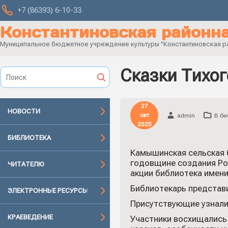
+7 (86393) 6-10-33
Константиновская районна
Муниципальное бюджетное учреждение культуры "Константиновская рай
Сказки Тихог
27
НОВОСТИ
окт
admin
В би
2025
БИБЛИОТЕКА
Камышинская сельская б
годовщине создания Ро
ЧИТАТЕЛЮ
акции библиотека имени
Библиотекарь представ
ЭЛЕКТРОННЫЕ РЕСУРСЫ
Присутствующие узнали,
КРАЕВЕДЕНИЕ
Участники восхищались 