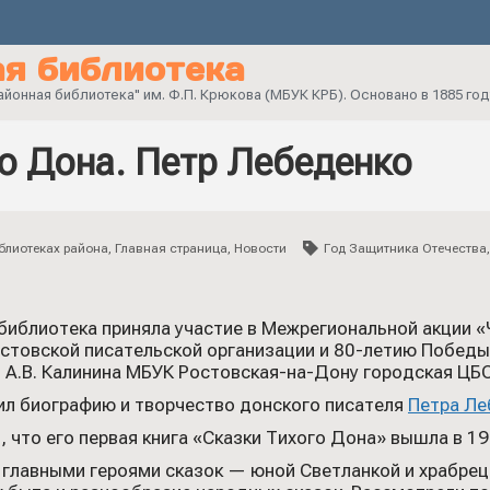
я библиотека
онная библиотека" им. Ф.П. Крюкова (МБУК КРБ). Основано в 1885 год
о Дона. Петр Лебеденко
блиотеках района
,
Главная страница
,
Новости
Год Защитника Отечества
иблиотека приняла участие в Межрегиональной акции «Ч
стовской писательской организации и 80-летию Победы 
 А.В. Калинина МБУК Ростовская-на-Дону городская ЦБС
ил биографию и творчество донского писателя
Петра Ле
 что его первая книга «Сказки Тихого Дона» вышла в 19
главными героями сказок — юной Светланкой и храбрец