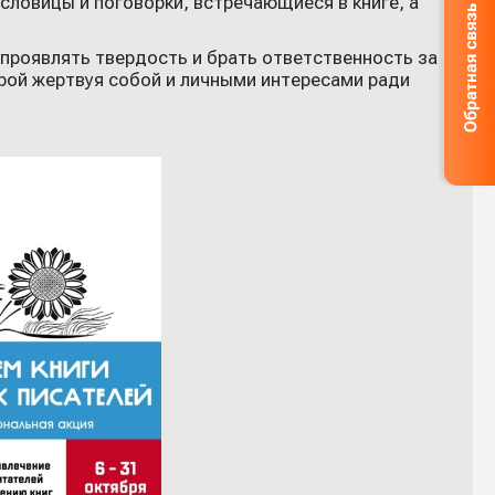
словицы и поговорки, встречающиеся в книге, а
 проявлять твердость и брать ответственность за
орой жертвуя собой и личными интересами ради