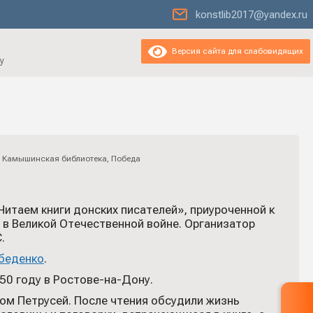
konstlib2017@yandex.ru
Версия сайта для слабовидящих
у
,
Камышинская библиотека
,
Победа
итаем книги донских писателей», приуроченной к
в Великой Отечественной войне. Организатор
.
беденко
.
50 году в Ростове-на-Дону.
ом Петрусей. После чтения обсудили жизнь