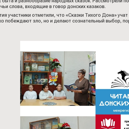
х быта и разнообразие народных сказок. Рассмотрели по
чьи слова, входящие в говор донских казаков.
ия участники отметили, что «Сказки Тихого Дона» учат
ько побеждают зло, но и делают сознательный выбор, п