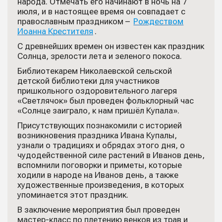
народа. Отмечать его начинают в ночь на 7
июля, и в настоящее время он совпадает с
православным праздником –
Рождеством
Иоанна Крестителя
.
С древнейших времен он известен как праздник
Солнца, зрелости лета и зеленого покоса.
Библиотекарем Николаевской сельской
детской библиотеки для участников
пришкольного оздоровительного лагеря
«Светлячок» был проведен фольклорный час
«Солнце заиграло, к нам пришёл Купала».
Присутствующих познакомили с историей
возникновения праздника Ивана Купалы,
узнали о традициях и обрядах этого дня, о
чудодейственной силе растений в Иванов день,
вспомнили поговорки и приметы, которые
ходили в народе на Иванов день, а также
художественные произведения, в которых
упоминается этот праздник.
В заключение мероприятия был проведен
мастер-класс по плетению венков из трав и