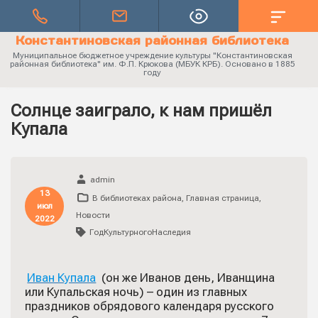
Константиновская районная библиотека
Муниципальное бюджетное учреждение культуры "Константиновская
районная библиотека" им. Ф.П. Крюкова (МБУК КРБ). Основано в 1885
году
Солнце заиграло, к нам пришёл
Купала
admin
13
В библиотеках района
,
Главная страница
,
июл
Новости
2022
ГодКультурногоНаследия
Иван Купала
(он же Иванов день, Иванщина
или Купальская ночь) – один из главных
праздников обрядового календаря русского