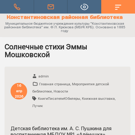
Константиновская районная библиотека
Муниципальное бюджетное учреждение культуры "Константиновская
районная библиотека" им. Ф.П. Крюкова (МБУК КРБ). Основано в 1885
году
Солнечные стихи Эммы
Мошковской
admin
Главная страница
,
Мероприятия детской
16
апр
библиотеки
,
Новости
2026
КнигиПисателиЮбиляры
,
Книжная выставка
,
Лучик
Детская библиотека им. А. С. Пушкина для
воспитанников МБДОУ №1 «Алёнушка»