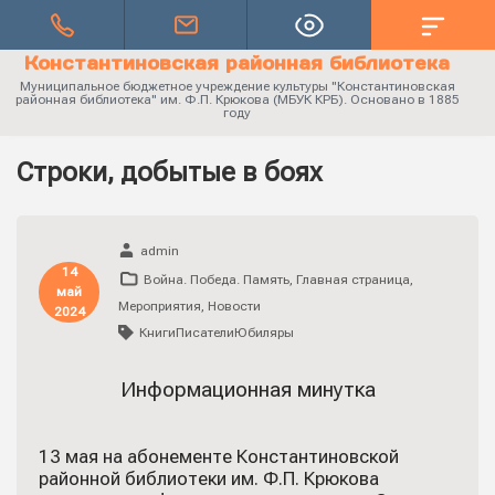
Константиновская районная библиотека
Муниципальное бюджетное учреждение культуры "Константиновская
районная библиотека" им. Ф.П. Крюкова (МБУК КРБ). Основано в 1885
году
Строки, добытые в боях
admin
14
Война. Победа. Память
,
Главная страница
,
май
Мероприятия
,
Новости
2024
КнигиПисателиЮбиляры
Информационная минутка
13 мая на абонементе Константиновской
районной библиотеки им. Ф.П. Крюкова