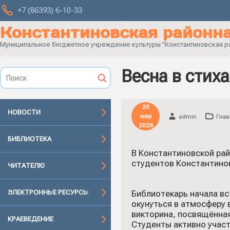
+7 (86393) 6-10-33
Константиновская районна
Муниципальное бюджетное учреждение культуры "Константиновская рай
Весна в стиха
20
НОВОСТИ
мар
admin
Глав
2026
БИБЛИОТЕКА
В Константиновской рай
студентов Константинов
ЧИТАТЕЛЮ
ЭЛЕКТРОННЫЕ РЕСУРСЫ
Библиотекарь начала вс
окунуться в атмосферу
викторина, посвящённая
КРАЕВЕДЕНИЕ
Студенты активно участ