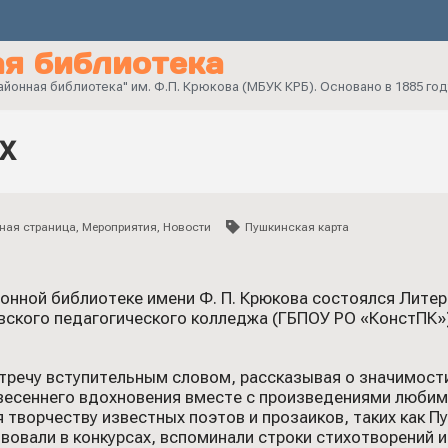
я библиотека
онная библиотека" им. Ф.П. Крюкова (МБУК КРБ). Основано в 1885 год
х
ная страница
,
Мероприятия
,
Новости
Пушкинская карта
онной библиотеке имени Ф. П. Крюкова состоялся Литер
ского педагогического колледжа (ГБПОУ РО «КонстПК»)
тречу вступительным словом, рассказывая о значимости
 весеннего вдохновения вместе с произведениями любим
 творчеству известных поэтов и прозаиков, таких как П
вовали в конкурсах, вспоминали строки стихотворений 