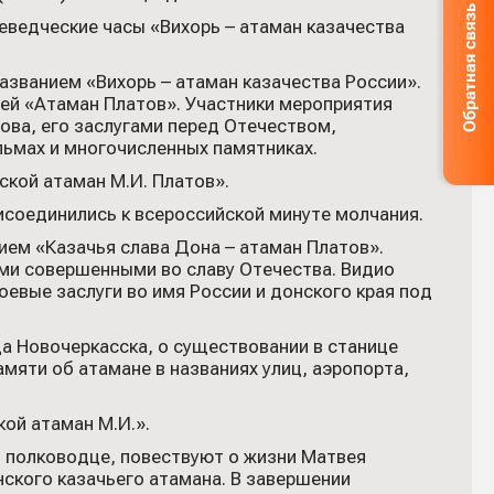
еведческие часы «Вихорь – атаман казачества
азванием «Вихорь – атаман казачества России».
ей «Атаман Платов». Участники мероприятия
ова, его заслугами перед Отечеством,
льмах и многочисленных памятниках.
кой атаман М.И. Платов».
рисоединились к всероссийской минуте молчания.
ием «Казачья слава Дона – атаман Платов».
ами совершенными во славу Отечества. Видио
евые заслуги во имя России и донского края под
да Новочеркасска, о существовании в станице
амяти об атамане в названиях улиц, аэропорта,
ой атаман М.И.».
 полководце, повествуют о жизни Матвея
ского казачьего атамана. В завершении