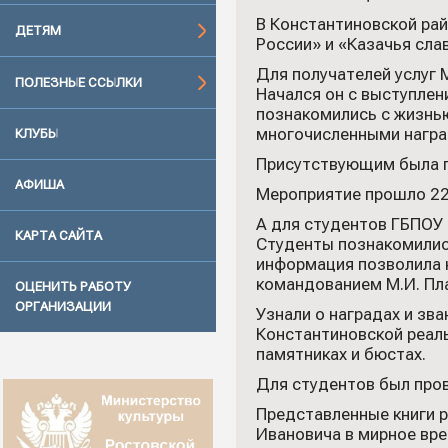
В Константиновской рай
ДЕТЯМ
России» и «Казачья сла
Для получателей услуг 
ПОЛЕЗНЫЕ ССЫЛКИ
Начался он с выступле
познакомились с жизнью
многочисленными наград
КЛУБЫ
Присутствующим была п
АФИША
Мероприятие прошло 22 
А для студентов ГБПОУ 
КАРТА САЙТА
Студенты познакомились
информация позволила н
командованием М.И. Пл
ОЦЕНИТЬ РАБОТУ
ОРГАНИЗАЦИИ
Узнали о наградах и зв
Константиновской реаль
памятниках и бюстах.
Для студентов был пров
Представленные книги 
Ивановича в мирное вре