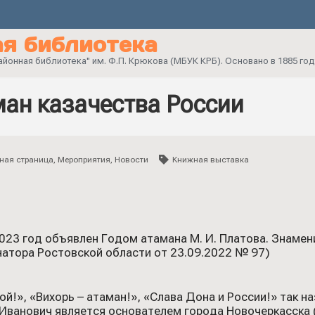
я библиотека
онная библиотека" им. Ф.П. Крюкова (МБУК КРБ). Основано в 1885 год
ман казачества России
ная страница
,
Мероприятия
,
Новости
Книжная выставка
023 год объявлен Годом атамана М. И. Платова. Знамен
натора Ростовской области от 23.09.2022 № 97)
й!», «Вихорь – атаман!», «Слава Дона и России!» так 
Иванович является основателем города Новочеркасска (