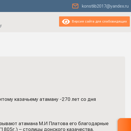
konstlib2017@yandex.ru
Версия сайта для слабовидящих
у
итому казачьему атаману -270 лет со дня
называют атамана М.И Платова его благодарные
1805г.) – столицы донского казачества.