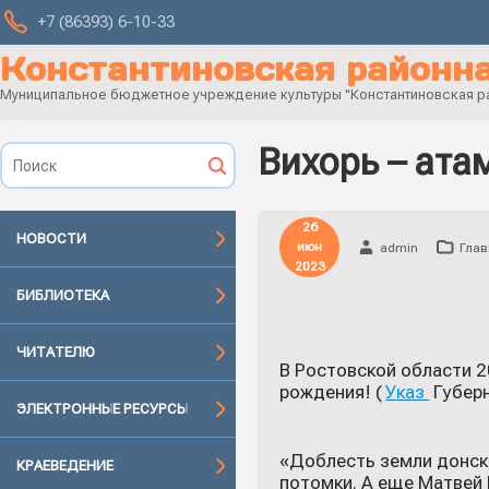
+7 (86393) 6-10-33
Константиновская районна
Муниципальное бюджетное учреждение культуры "Константиновская рай
Вихорь – ата
26
НОВОСТИ
июн
admin
Глав
2023
БИБЛИОТЕКА
ЧИТАТЕЛЮ
В Ростовской области 2
рождения! (
Указ
Губер
ЭЛЕКТРОННЫЕ РЕСУРСЫ
«Доблесть земли донско
КРАЕВЕДЕНИЕ
потомки. А еще Матвей 