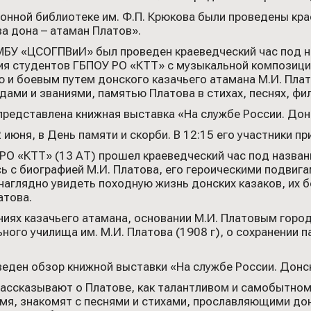
онной библиотеке им. Ф.П. Крюкова были проведены кра
ва дона – атаман Платов».
МБУ «ЦСОГПВиИ» был проведен краеведческий час под н
ния студентов ГБПОУ РО «КТТ» с музыкальной композици
 и боевым путем донского казачьего атамана М.И. Плат
ами и званиями, памятью Платова в стихах, песнях, фи
редставлена книжная выставка «На службе России. Донс
июня, в День памяти и скорби. В 12:15 его участники п
РО «КТТ» (13 АТ) прошел краеведческий час под назван
 с биографией М.И. Платова, его героическими подвиг
аглядно увидеть походную жизнь донских казаков, их бо
атова.
аниях казачьего атамана, основании М.И. Платовым горо
ного училища им. М.И. Платова (1908 г), о сохранении п
еден обзор книжной выставки «На службе России. Донск
рассказывают о Платове, как талантливом и самобытном
мя, знакомят с песнями и стихами, прославляющими дон