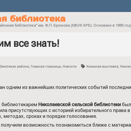
я библиотека
онная библиотека" им. Ф.П. Крюкова (МБУК КРБ). Основано в 1885 год
м все знать!
блиотеках района
,
Главная страница
,
Новости
Книжная выставка
,
Никол
ан одним из важнейших политических событий последни
я библиотекарем
Николаевской сельской библиотеки
был
ила присутствующих с историей избирательного права 
, методах, сроках и порядке голосования.
 получили возможность познакомиться ближе с материа