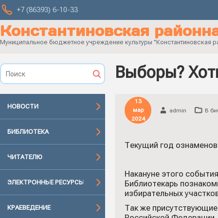
+7 (86393) 6-10-33
Константиновская районна
Муниципальное бюджетное учреждение культуры "Константиновская рай
Выборы? Хоти
13
НОВОСТИ
мар
admin
В би
2024
БИБЛИОТЕКА
Текущий год ознаменов
ЧИТАТЕЛЮ
Накануне этого событи
ЭЛЕКТРОННЫЕ РЕСУРСЫ
Библиотекарь познаком
избирательных участков
Так же присутствующие
КРАЕВЕДЕНИЕ
Российской Федерации.