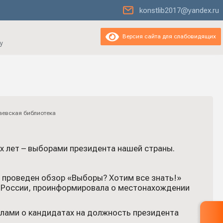
konstlib2017@yandex.ru
Версия сайта для слабовидящих
у
аевская библиотека
х лет – выборами президента нашей страны.
 проведен обзор «Выборы? Хотим все знать!»
в России, проинформировала о местонахождении
лами о кандидатах на должность президента