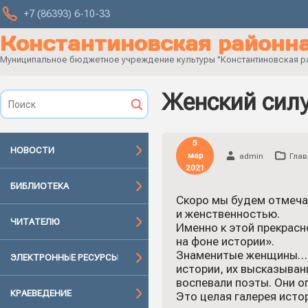
+7 (86393) 6-10-33
Константиновская районна
Муниципальное бюджетное учреждение культуры "Константиновская рай
Женский силу
5
НОВОСТИ
мар
admin
Глав
2021
БИБЛИОТЕКА
Скоро мы будем отмечат
и женственностью.
ЧИТАТЕЛЮ
Именно к этой прекрасн
на фоне истории».
Знаменитые женщины… Ж
ЭЛЕКТРОННЫЕ РЕСУРСЫ
истории, их высказыван
воспевали поэты. Они о
КРАЕВЕДЕНИЕ
Это целая галерея ист