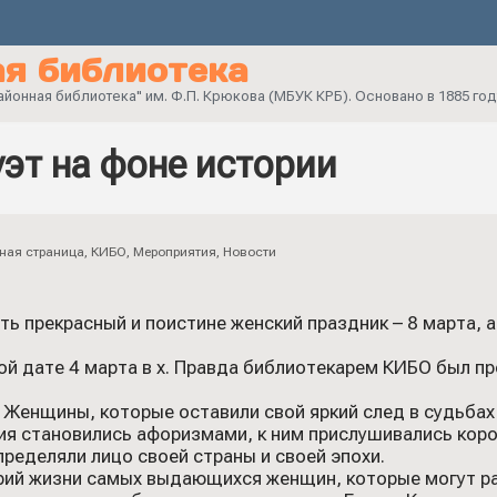
я библиотека
онная библиотека" им. Ф.П. Крюкова (МБУК КРБ). Основано в 1885 год
эт на фоне истории
ная страница
,
КИБО
,
Мероприятия
,
Новости
ь прекрасный и поистине женский праздник – 8 марта,
ой дате 4 марта в х. Правда библиотекарем КИБО был п
енщины, которые оставили свой яркий след в судьбах л
ия становились афоризмами, к ним прислушивались коро
пределяли лицо своей страны и своей эпохи.
орий жизни самых выдающихся женщин, которые могут ра