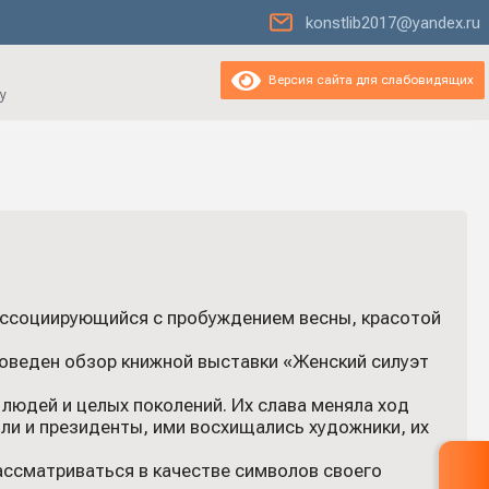
konstlib2017@yandex.ru
Версия сайта для слабовидящих
у
 ассоциирующийся с пробуждением весны, красотой
роведен обзор книжной выставки «Женский силуэт
юдей и целых поколений. Их слава меняла ход
ли и президенты, ими восхищались художники, их
ссматриваться в качестве символов своего