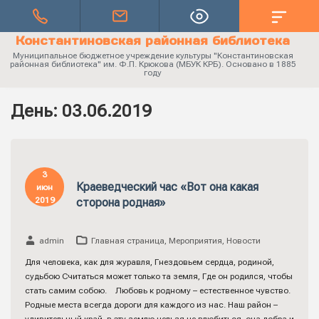
Константиновская районная библиотека
Муниципальное бюджетное учреждение культуры "Константиновская
районная библиотека" им. Ф.П. Крюкова (МБУК КРБ). Основано в 1885
году
День:
03.06.2019
3
Краеведческий час «Вот она какая
июн
2019
сторона родная»
admin
Главная страница
,
Мероприятия
,
Новости
Для человека, как для журавля, Гнездовьем сердца, родиной,
судьбою Считаться может только та земля, Где он родился, чтобы
стать самим собою. Любовь к родному – естественное чувство.
Родные места всегда дороги для каждого из нас. Наш район –