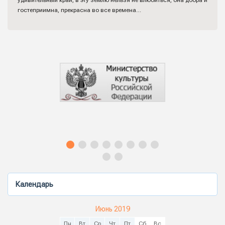
удивительный край, в эту землю нельзя не влюбиться, она добра и
гостеприимна, прекрасна во все времена…
Календарь
Июнь 2019
Пн
Вт
Ср
Чт
Пт
Сб
Вс