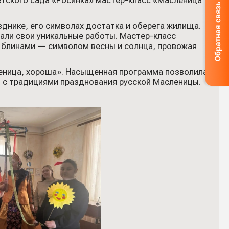
етского сада «Росинка» мастер-класс «Масленица
днике, его символах достатка и оберега жилища.
али свои уникальные работы. Мастер-класс
ь блинами — символом весны и солнца, провожая
леница, хороша». Насыщенная программа позволила
я с традициями празднования русской Масленицы.