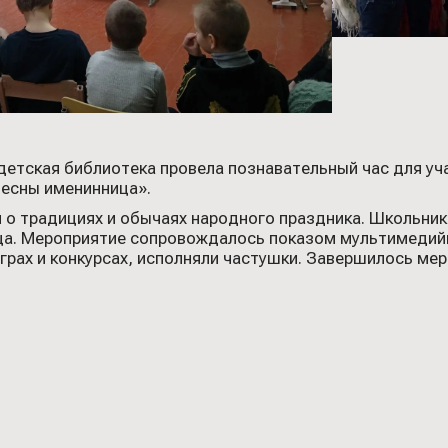
 детская библиотека провела познавательный час для у
есны именинница».
 о традициях и обычаях народного праздника. Школьники
ца. Мероприятие сопровождалось показом мультимедий
играх и конкурсах, исполняли частушки. Завершилось м