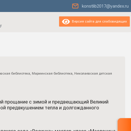
konstlib2017@yandex.ru
Версия сайта для слабовидящих
у
вская библиотека
,
Мариинская библиотека
,
Николаевская детская
щий прощание с зимой и предвещающий Великий
нной предвкушением тепла и долгожданного