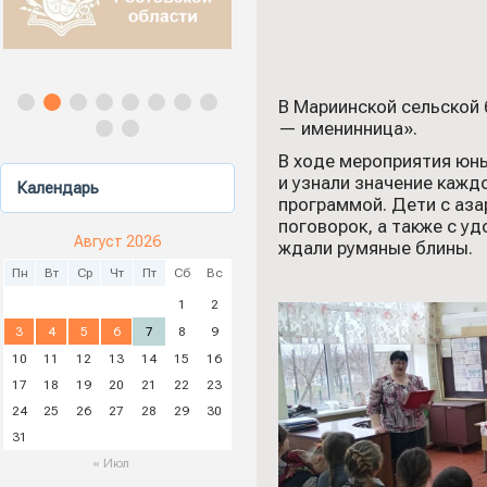
В Мариинской сельской
— именинница».
В ходе мероприятия юн
и узнали значение кажд
Календарь
программой. Дети с аза
поговорок, а также с у
Август 2026
ждали румяные блины.
Пн
Вт
Ср
Чт
Пт
Сб
Вс
1
2
3
4
5
6
7
8
9
10
11
12
13
14
15
16
17
18
19
20
21
22
23
24
25
26
27
28
29
30
31
« Июл