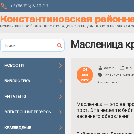
+7 (86393) 6-10-33
Константиновская районна
Муниципальное бюджетное учреждение культуры "Константиновская рай
Масленица кр
НОВОСТИ
admin
В би
24
фев
Белянская библи
2026
БИБЛИОТЕКА
библиотека
ЧИТАТЕЛЮ
Масленица — это не пр
пост. Эта неделя в биб
ЭЛЕКТРОННЫЕ РЕСУРСЫ
весеннего обновления.
КРАЕВЕДЕНИЕ