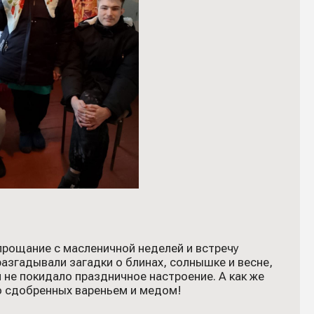
рощание с масленичной неделей и встречу
 разгадывали загадки о блинах, солнышке и весне,
 не покидало праздничное настроение. А как же
о сдобренных вареньем и медом!