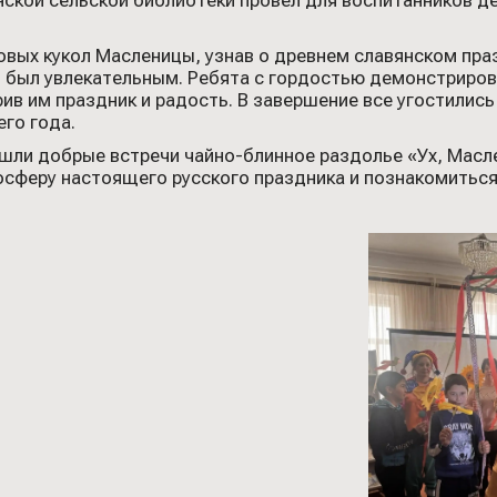
ской сельской библиотеки провёл для воспитанников д
вых кукол Масленицы, узнав о древнем славянском праз
 был увлекательным. Ребята с гордостью демонстриров
ив им праздник и радость. В завершение все угостилис
го года.
ошли добрые встречи чайно-блинное раздолье «Ух, Мас
осферу настоящего русского праздника и познакомитьс