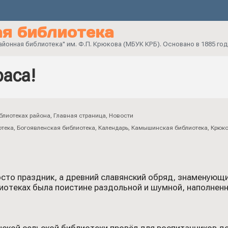
я библиотека
онная библиотека" им. Ф.П. Крюкова (МБУК КРБ). Основано в 1885 год
аса!
блиотеках района
,
Главная страница
,
Новости
отека
,
Богоявленская библиотека
,
Календарь
,
Камышинская библиотека
,
Крюко
осто праздник, а древний славянский обряд, знаменую
лиотеках была поистине раздольной и шумной, наполне