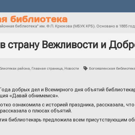
я библиотека
онная библиотека" им. Ф.П. Крюкова (МБУК КРБ). Основано в 1885 год
в страну Вежливости и Доб
блиотеках района
,
Главная страница
,
Новости
Богоявленская библиотек
Года добрых дел и Всемирного дня объятий библиотека
ция «Давай обнимемся».
отко ознакомила с историей праздника, рассказала, чт
рассказала о плюсах объятий.
тия библиотекарь предложила всем присутствующим об