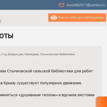
konstlib2017@yandex.ru
Версия сайта для слабовидящих
у
роты
а
,
Год Добрых дел
,
Календарь
,
Стычновская библиотека
рем Стычновской сельской библиотеки для ребят
о в Крыму существует популярное движение
меняться «душевным теплом» и вручила листовки