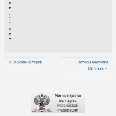
с
к
,
1
1
л
е
т.
Зеркало истории
Читаем Анатолия
Митяева