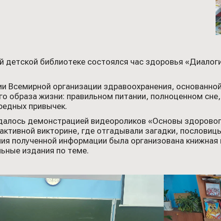
й детской библиотеке состоялся час здоровья «Диалог
ии Всемирной организации здравоохранения, основанной 
 образа жизни: правильном питании, полноценном сне, 
вредных привычек.
алось демонстрацией видеороликов «Основы здорового
рактивной викторине, где отгадывали загадки, пословиц
ния полученной информации была организована книжная
ьные издания по теме.