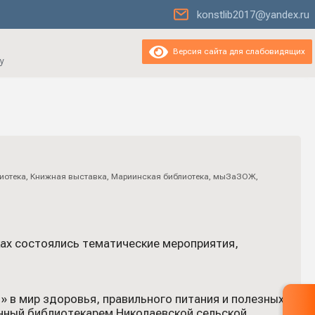
konstlib2017@yandex.ru
Версия сайта для слабовидящих
у
иотека
,
Книжная выставка
,
Мариинская библиотека
,
мыЗаЗОЖ
,
ках состоялись тематические мероприятия,
 в мир здоровья, правильного питания и полезных
енный библиотекарем Николаевской сельской