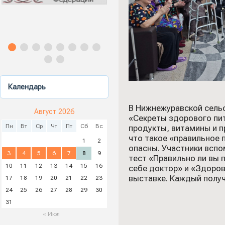
Календарь
В Нижнежуравской сель
Август 2026
«Секреты здорового пит
Пн
Вт
Ср
Чт
Пт
Сб
Вс
продукты, витамины и п
что такое «правильное 
1
2
опасны. Участники всп
3
4
5
6
7
8
9
тест «Правильно ли вы 
10
11
12
13
14
15
16
себе доктор» и «Здоров
выставке. Каждый получ
17
18
19
20
21
22
23
24
25
26
27
28
29
30
31
« Июл