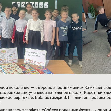
овое поколение — здоровое продвижение» Камышинская 
здоровья» для учеников начальной школы. Квест началс
пасибо зарядке!». Библиотекарь З. Г. Гапицон провела б
.
нравилась эстафета «Собери полезные фрукты и овощи»