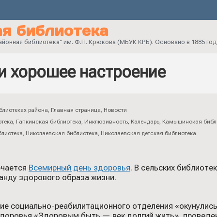
я библиотека
онная библиотека" им. Ф.П. Крюкова (МБУК КРБ). Основано в 1885 год
 и хорошее настроение
блиотеках района
,
Главная страница
,
Новости
отека
,
Гапкинская библиотека
,
Инклюзивность
,
Календарь
,
Камышинская библ
блиотека
,
Николаевская библиотека
,
Николаевская детская библиотека
ечается
Всемирный день здоровья
. В сельских библиоте
анду здорового образа жизни.
е социально-реабилитационного отделения «окунулись»
 здоровья «Здоровым быть — век долгий жить», провед