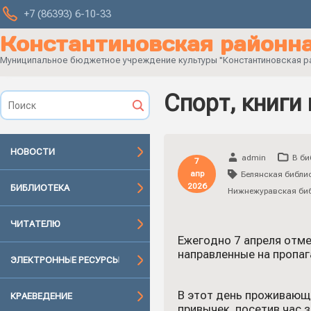
+7 (86393) 6-10-33
Константиновская районна
Муниципальное бюджетное учреждение культуры "Константиновская рай
Спорт, книги
НОВОСТИ
admin
В би
7
апр
Белянская библи
2026
БИБЛИОТЕКА
Нижнежуравская би
ЧИТАТЕЛЮ
Ежегодно 7 апреля отм
направленные на пропаг
ЭЛЕКТРОННЫЕ РЕСУРСЫ
В этот день проживающи
КРАЕВЕДЕНИЕ
привычек, посетив час