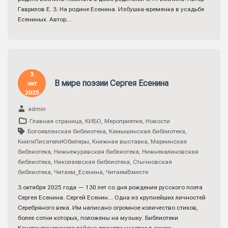
Гаврилов Е. 3. На родине Есенина. Избушка-времянка в усадьбе
Есениных. Автор…
3
В мире поэзии Сергея Есенина
окт
2025
admin
Главная страница
,
КИБО
,
Мероприятия
,
Новости
Богоявленская библиотека
,
Камышинская библиотека
,
КнигиПисателиЮбиляры
,
Книжная выставка
,
Мариинская
библиотека
,
Нижнежуравская библиотека
,
Нижнекалиновская
библиотека
,
Николаевская библиотека
,
Стычновская
библиотека
,
Читаем_Есенина
,
ЧитаемВместе
3 октября 2025 года — 130 лет со дня рождения русского поэта
Сергея Есенина. Сергей Есенин… Одна из крупнейших личностей
Серебряного века. Им написано огромное количество стихов,
более сотни которых, положены на музыку. Библиотеки