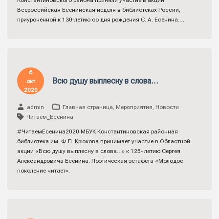
Константиновского района приняли участие в акции
Всероссийская Есенинская неделя в библиотеках России,
приуроченной к 130-летию со дня рождения С. А. Есенина.…
6
Всю душу выплесну в слова…
окт
2020
admin
Главная страница
,
Мероприятия
,
Новости
Читаем_Есенина
#ЧитаемЕсенина2020 МБУК Константиновская районная
библиотека им. Ф.П. Крюкова принимает участие в Областной
акции «Всю душу выплесну в слова…» к 125- летию Сергея
Александровича Есенина. Поэтическая эстафета «Молодое
поколение читает».