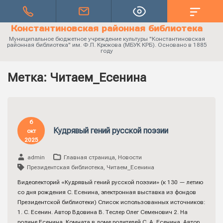
Константиновская районная библиотека
Муниципальное бюджетное учреждение культуры "Константиновская
районная библиотека" им. Ф.П. Крюкова (МБУК КРБ). Основано в 1885
году
Метка:
Читаем_Есенина
6
Кудрявый гений русской поэзии
окт
2025
admin
Главная страница
,
Новости
Президентская библиотека
,
Читаем_Есенина
Видеолекторий «Кудрявый гений русской поэзии» (к 130 — летию
со дня рождения С. Есенина, электронная выставка из фондов
Президентской библиотеки) Список использованных источников:
1. С. Есенин. Автор Вдовина В. Теслер Олег Семенович 2. На
родине Есенина. Комната в доме родителей С. А. Есенина. Автор