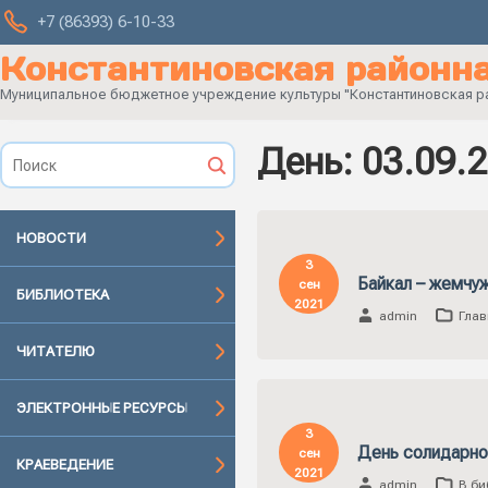
+7 (86393) 6-10-33
Константиновская районна
Муниципальное бюджетное учреждение культуры "Константиновская рай
День:
03.09.
НОВОСТИ
3
Байкал – жемчу
сен
БИБЛИОТЕКА
2021
admin
Глав
ЧИТАТЕЛЮ
ЭЛЕКТРОННЫЕ РЕСУРСЫ
3
День солидарно
сен
КРАЕВЕДЕНИЕ
2021
admin
В би