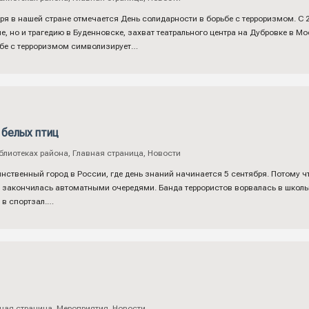
ря в нашей стране отмечается День солидарности в борьбе с терроризмом. С 
не, но и трагедию в Буденновске, захват театрального центра на Дубровке в М
ьбе с терроризмом символизирует…
 белых птиц
блиотеках района
,
Главная страница
,
Новости
инственный город в России, где день знаний начинается 5 сентября. Потому ч
 закончилась автоматными очередями. Банда террористов ворвалась в школьный
 в спортзал.…
ная страница
,
Мероприятия
,
Новости