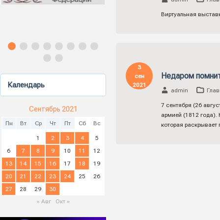
Виртуальная выстав
3
Недаром помнит
сен
Календарь
2021
admin
Глав
7 сентября (26 авгу
Сентябрь 2021
армией (1812 года).
Пн
Вт
Ср
Чт
Пт
Сб
Вс
которая раскрывает
1
2
3
4
5
6
7
8
9
10
11
12
13
14
15
16
17
18
19
20
21
22
23
24
25
26
27
28
29
30
« Авг
Окт »