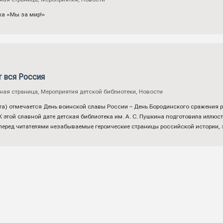
ка «Мы за мир!»
 вся Россия
ная страница
,
Мероприятия детской библиотеки
,
Новости
ста) отмечается День воинской славы России – День Бородинского сражения
 К этой славной дате детская библиотека им. А. С. Пушкина подготовила ил
 перед читателями незабываемые героические страницы российской истории,