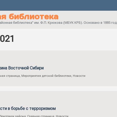
я библиотека
онная библиотека" им. Ф.П. Крюкова (МБУК КРБ). Основано в 1885 год
2021
жина Восточной Сибири
ная страница
,
Мероприятия детской библиотеки
,
Новости
сти в борьбе с терроризмом
блиотеках района
,
Главная страница
,
Новости