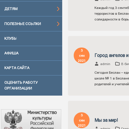
Каждый год 3 сентяб
ДЕТЯМ
террористов в Бесла
солидарности в бор
ПОЛЕЗНЫЕ ССЫЛКИ
КЛУБЫ
3
АФИША
Город ангелов и
сен
2021
admin
В би
КАРТА САЙТА
Сегодня Беслан – ед
школе № 1 в Беслане
ОЦЕНИТЬ РАБОТУ
родителей и учителей
ОРГАНИЗАЦИИ
3
Мы за мир!
сен
2021
admin
Глав