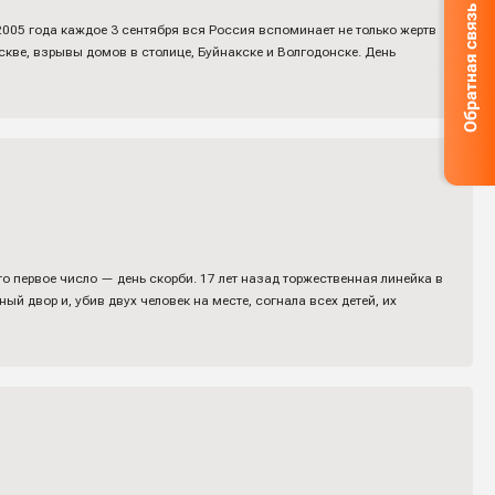
2005 года каждое 3 сентября вся Россия вспоминает не только жертв
оскве, взрывы домов в столице, Буйнакске и Волгодонске. День
то первое число — день скорби. 17 лет назад торжественная линейка в
 двор и, убив двух человек на месте, согнала всех детей, их