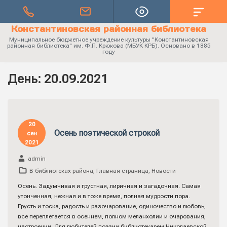
Константиновская районная библиотека
Муниципальное бюджетное учреждение культуры "Константиновская
районная библиотека" им. Ф.П. Крюкова (МБУК КРБ). Основано в 1885
году
День:
20.09.2021
20
Осень поэтической строкой
сен
2021
admin
В библиотеках района
,
Главная страница
,
Новости
Осень. Задумчивая и грустная, лиричная и загадочная. Самая
утонченная, нежная и в тоже время, полная мудрости пора.
Грусть и тоска, радость и разочарование, одиночество и любовь,
все переплетается в осеннем, полном меланхолии и очарования,
настроении. Для любителей поэзии библиотекарем Николаевской